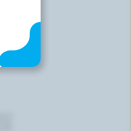
iers du
haitez,
 effet,