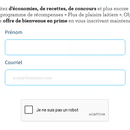
itez
d’économies, de recettes, de concours
et plus encore
 programme de récompenses « Plus de plaisirs laitiers ». O
che bleue, cela signifie que
e
offre de bienvenue en prime
en vous inscrivant maintena
 du lait et des ingrédients
Prénom
Courriel
BTENEZ PLUS DE PLAISIRS LAITIE
rivez-vous à notre nouveau programme « Plus de pla
rs » pour des offres exclusives, des recettes, des c
et bien plus encore.