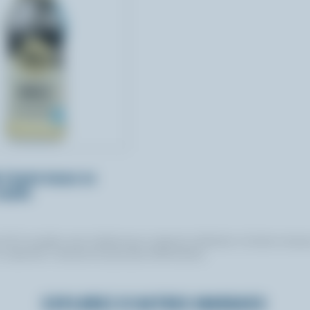
é à haute teneur en
anille
 100 % canadien, mais n’utilisent pas ce logo de certification. Certaines marqu
ce répertoire. Contactez-les pour plus d’informations.
EXPLOREZ D'AUTRES MARQUES