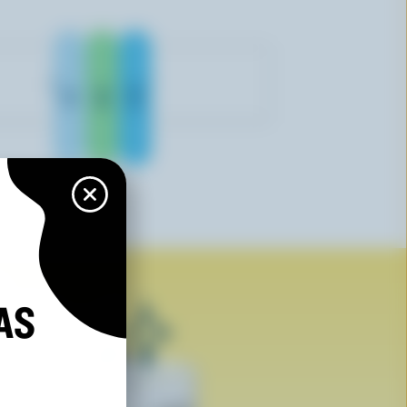
Reid's Dairy
AS