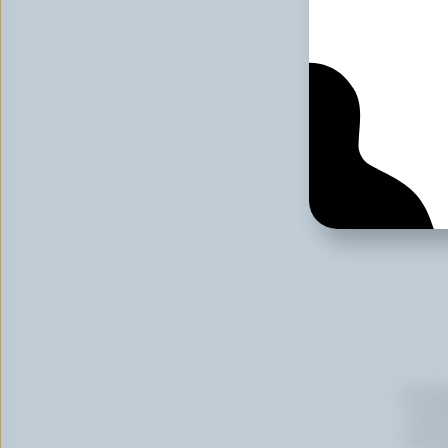
Prénom
Courriel
En cli
Canada
vous p