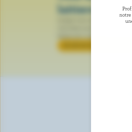
laitiers
Prof
notre
Lorsque vous voyez le logo de la va
un
vous tenez un produit fabriqué avec
laitiers 100 % canadiens.
EN SAVOIR PLUS SUR LE LOGO
O
Insc
laitie