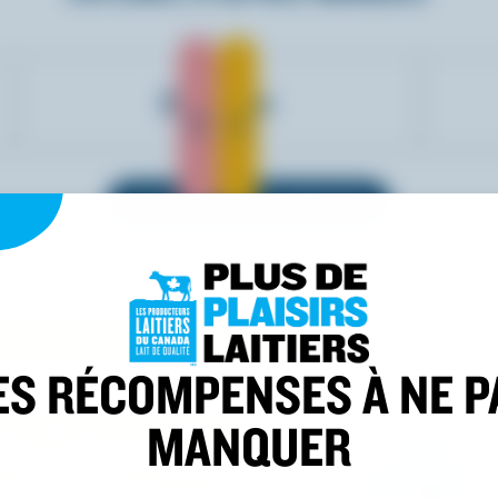
Eby Manor
VOIR TOUTES LES MARQUES
ES RÉCOMPENSES À NE P
 logo lorsque
MANQUER
des produits