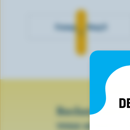
Fromagerie Rang 9
D
Recherchez le
vous achetez 