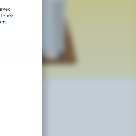
 avec
btenez
nt.
RS
isirs
oncours