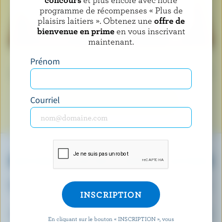
programme de récompenses « Plus de
plaisirs laitiers ». Obtenez une
offre de
bienvenue en prime
en vous inscrivant
maintenant.
Lorsque vous voyez le logo de la vache bleue, cela
Prénom
signifie que vous tenez un produit fabriqué avec du lait
et des ingrédients laitiers 100 % canadiens.
Courriel
EN SAVOIR PLUS SUR LE LOGO
OBTENEZ PLUS DE PLAISIRS LAITIERS
Inscrivez-vous à notre nouveau programme «
Plus de plaisirs laitiers » pour des offres
exclusives, des recettes, des concours et bien
En cliquant sur le bouton « INSCRIPTION », vous