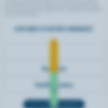
Certaines marques utilisent du lait 100 % canadien, mais n’utilisent
pas ce logo de certification. Certaines marques qui arborent le logo
peuvent avoir choisi de ne pas figurer dans ce répertoire. Contactez-les
pour plus d’informations.
EXPLOREZ D'AUTRES MARQUES
Oka
Santa Lucia
Foothills Creamery
VOIR TOUTES LES MARQUES