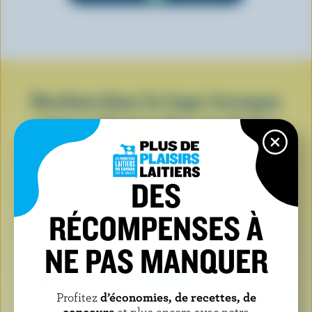
Recherchez le logo lorsque
vous achetez des produits
laitiers
DES
RÉCOMPENSES À
NE PAS MANQUER
Profitez
d’économies, de recettes, de
concours
et plus encore avec notre