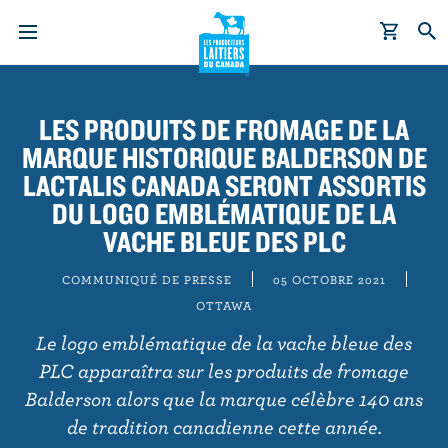
A
l
LES PRODUITS DE FROMAGE DE LA
l
MARQUE HISTORIQUE BALDERSON DE
e
r
LACTALIS CANADA SERONT ASSORTIS
a
DU LOGO EMBLÉMATIQUE DE LA
u
VACHE BLEUE DES PLC
c
o
COMMUNIQUÉ DE PRESSE
05 OCTOBRE 2021
n
OTTAWA
t
Le logo emblématique de la vache bleue des
e
PLC apparaîtra sur les produits de fromage
n
Balderson alors que la marque célèbre 140 ans
u
de tradition canadienne cette année.
p