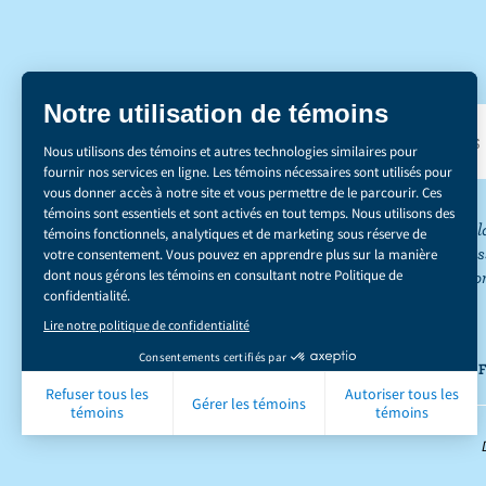
DÉCOUVREZ NOS 
*Le secteur de l
réduction des émis
du carbone ». Co
CONF