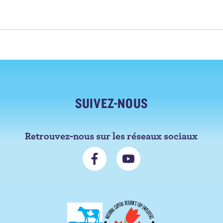
SUIVEZ-NOUS
Retrouvez-nous sur les réseaux sociaux
N
S
o
'
u
a
s
b
s
o
u
n