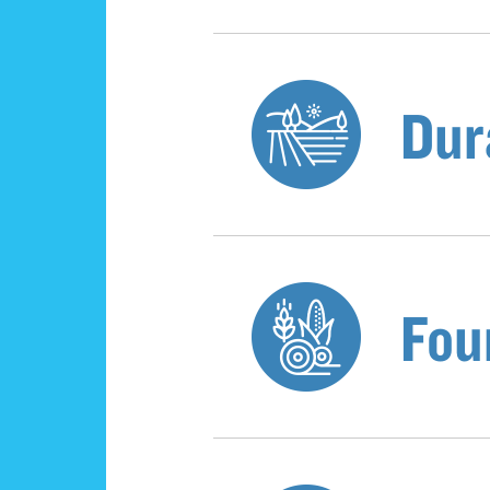
Dur
Fou