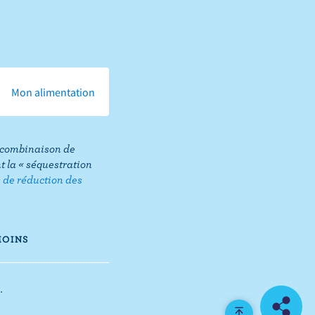
Mon alimentation
ne combinaison de
 la « séquestration
s de réduction des
Share
this
page
MOINS
.