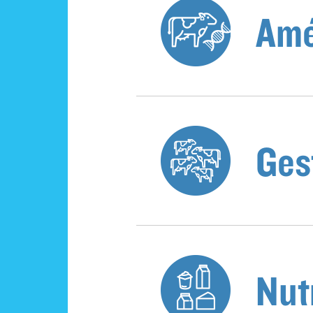
Amé
Ges
Nut