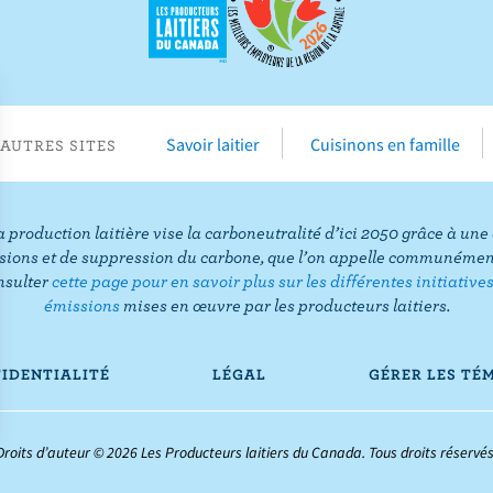
i
n
v
e
r
r
e
s
Savoir laitier
Cuisinons en famille
AUTRES SITES
s
u
u
r
r
Y
a production laitière vise la carboneutralité d’ici 2050 grâce à u
F
o
sions et de suppression du carbone, que l’on appelle communément
a
u
nsulter
cette page pour en savoir plus sur les différentes initiative
émissions
mises en œuvre par les producteurs laitiers.
c
T
e
u
b
b
IDENTIALITÉ
LÉGAL
GÉRER LES TÉ
o
e
o
Droits d’auteur © 2026 Les Producteurs laitiers du Canada. Tous droits réservés
k