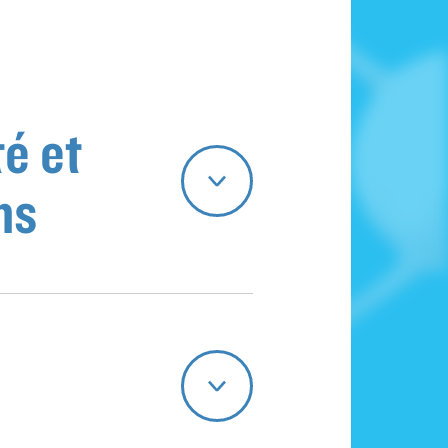
é et
ns