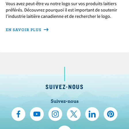
Vous avez peut-être vu notre logo sur vos produits laitiers
préférés. Découvrez pourquoi il est important de soutenir
l’industrie laitière canadienne et de rechercher le logo.
EN SAVOIR PLUS
SUIVEZ-NOUS
Suivez-nous
N
S
N
N
N
N
o
’
o
o
o
o
u
A
u
u
u
u
N