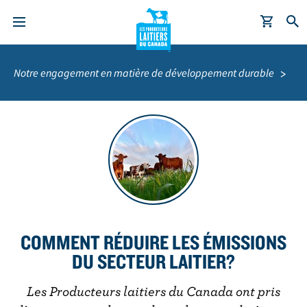
A
Fil
l
d'Ariane
Notre engagement en matière de développement durable
l
e
r
a
u
c
o
n
t
COMMENT RÉDUIRE LES ÉMISSIONS
e
DU SECTEUR LAITIER?
n
u
Les Producteurs laitiers du Canada ont pris
p