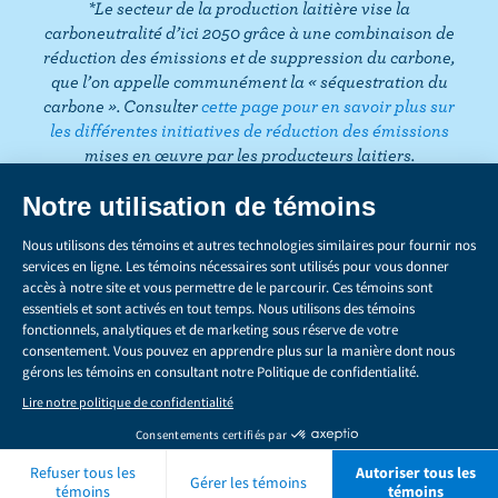
k
*Le secteur de la production laitière vise la
m
t
carboneutralité d’ici 2050 grâce à une combinaison de
réduction des émissions et de suppression du carbone,
que l’on appelle communément la « séquestration du
carbone ». Consulter
cette page pour en savoir plus sur
les différentes initiatives de réduction des émissions
mises en œuvre par les producteurs laitiers.
CONFIDENTIALITÉ
Share
this
LÉGAL
page
GÉRER LES TÉMOINS
Droits d’auteur © 2026 Les Producteurs laitiers du Canada. Tous droits
réservés.