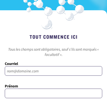
r
i
n
c
i
p
TOUT COMMENCE ICI
a
l
Tous les champs sont obligatoires, sauf s’ils sont marqués «
facultatif ».
Courriel
Prénom