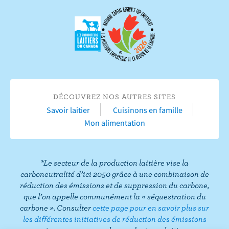
s
o
u
n
i
n
v
e
r
r
e
s
s
u
u
r
DÉCOUVREZ NOS AUTRES SITES
r
Y
Savoir laitier
Cuisinons en famille
F
o
Mon alimentation
a
u
c
T
e
u
*Le secteur de la production laitière vise la
b
b
carboneutralité d’ici 2050 grâce à une combinaison de
o
e
réduction des émissions et de suppression du carbone,
que l’on appelle communément la « séquestration du
o
carbone ». Consulter
cette page pour en savoir plus sur
k
les différentes initiatives de réduction des émissions