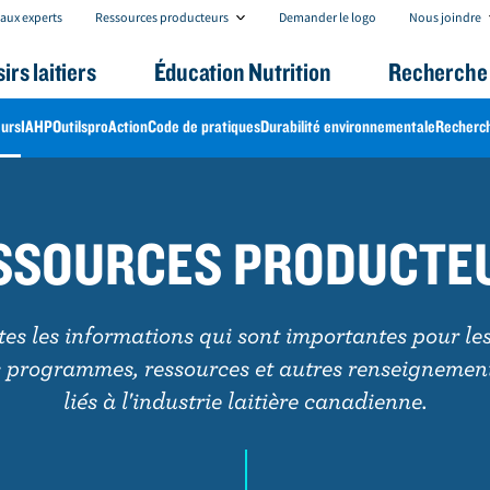
R
N
aux experts
Ressources producteurs
Demander le logo
Nous joindre
e
o
s
u
sirs laitiers
Éducation Nutrition
Recherche 
s
s
o
j
u
o
urs
IAHP
Outils
proAction
Code de pratiques
Durabilité environnementale
Recherc
r
i
c
n
e
d
s
r
p
e
r
SSOURCES PRODUCTE
o
d
u
c
t
es les informations qui sont importantes pour les
e
s programmes, ressources et autres renseignement
u
r
liés à l'industrie laitière canadienne.
s