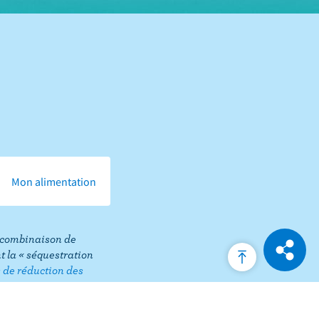
Share
this
page
Mon alimentation
ne combinaison de
 la « séquestration
s de réduction des
Expa
Back
shari
to
optio