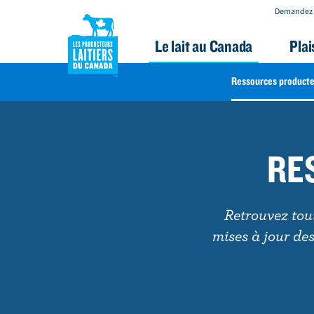
Demandez 
Le lait au Canada
Plai
FARMER
Ressources producte
RESOURCES
A
l
NAV
l
RE
e
r
a
Retrouvez tout
u
mises à jour de
c
o
n
t