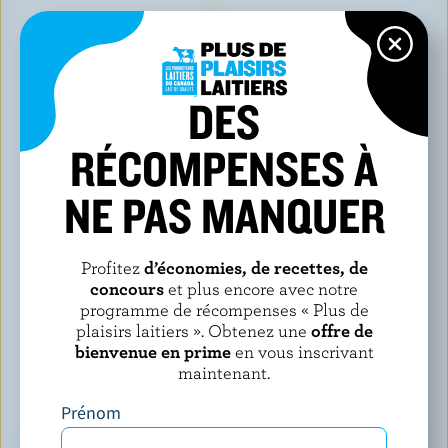
DES
RÉCOMPENSES À
NE PAS MANQUER
Profitez
d’économies, de recettes, de
concours
et plus encore avec notre
programme de récompenses « Plus de
plaisirs laitiers ». Obtenez une
offre de
bienvenue en prime
en vous inscrivant
maintenant.
UN MÉLANGE PARFAIT
Prénom
La crème est vigoureusement agitée dans une baratte. À