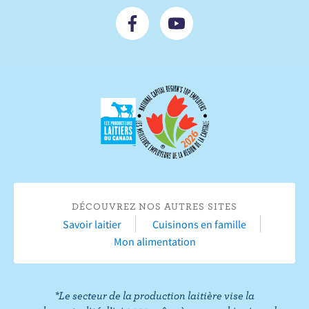
N
S
o
'
u
a
s
b
s
o
u
n
i
n
v
e
r
r
e
s
s
u
u
r
DÉCOUVREZ NOS AUTRES SITES
r
Y
Savoir laitier
Cuisinons en famille
F
o
Mon alimentation
a
u
c
T
e
u
*Le secteur de la production laitière vise la
b
b