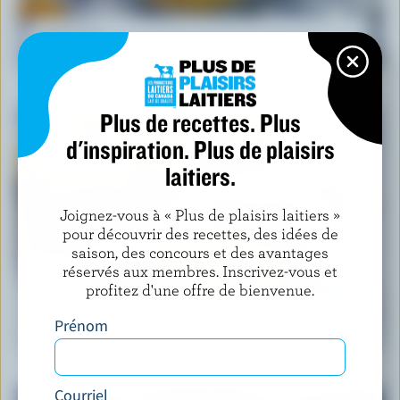
RECETTE
Gaufres belges et crème pâtissière à la vanille
Plus de recettes. Plus
d'inspiration. Plus de plaisirs
laitiers.
Joignez-vous à « Plus de plaisirs laitiers »
pour découvrir des recettes, des idées de
saison, des concours et des avantages
réservés aux membres. Inscrivez-vous et
profitez d'une offre de bienvenue.
RECETTE
Prénom
Barres au citron d’Edna
Courriel