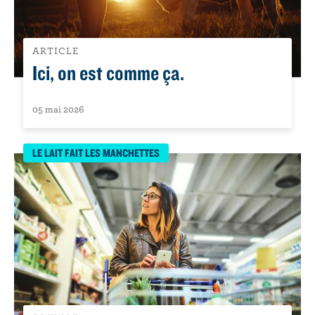
r
i
n
ARTICLE
c
Ici, on est comme ça.
i
p
a
05 mai 2026
l
LE LAIT FAIT LES MANCHETTES