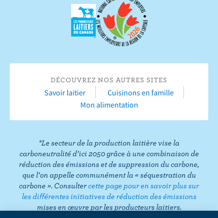
v
s
u
s
s
s
s
r
u
r
u
u
u
u
e
r
Y
r
r
r
r
s
F
o
I
T
L
P
u
a
u
n
w
i
i
r
c
T
s
i
n
n
T
DÉCOUVREZ NOS AUTRES SITES
e
u
t
t
k
t
i
Savoir laitier
Cuisinons en famille
b
b
a
t
e
e
k
Mon alimentation
o
e
g
e
d
r
T
o
r
r
I
e
o
k
a
n
s
k
*Le secteur de la production laitière vise la
m
t
carboneutralité d’ici 2050 grâce à une combinaison de
réduction des émissions et de suppression du carbone,
que l’on appelle communément la « séquestration du
carbone ». Consulter
cette page pour en savoir plus sur
les différentes initiatives de réduction des émissions
mises en œuvre par les producteurs laitiers.