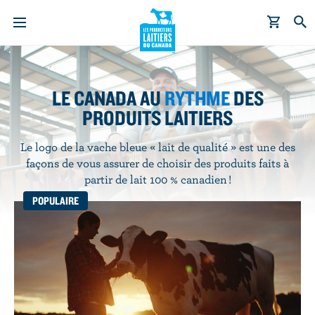
A
l
l
LE CANADA AU
RYTHME
DES
e
PRODUITS LAITIERS
r
a
Le logo de la vache bleue « lait de qualité » est une des
u
façons de vous assurer de choisir des produits faits à
c
partir de lait 100 % canadien !
o
POPULAIRE
n
t
e
n
u
p