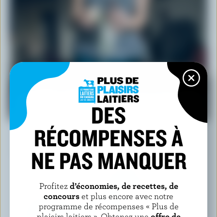
ARTICLE
DES
Protéines : pour la forme et la santé
RÉCOMPENSES À
04 novembre 2024
NE PAS MANQUER
Profitez
d’économies, de recettes, de
concours
et plus encore avec notre
programme de récompenses « Plus de
plaisirs laitiers ». Obtenez une
offre de