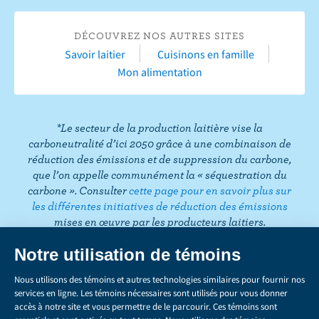
s
u
u
r
DÉCOUVREZ NOS AUTRES SITES
r
Y
Savoir laitier
Cuisinons en famille
F
o
Mon alimentation
a
u
c
T
e
u
*Le secteur de la production laitière vise la
b
b
carboneutralité d’ici 2050 grâce à une combinaison de
o
e
réduction des émissions et de suppression du carbone,
que l’on appelle communément la « séquestration du
o
carbone ». Consulter
cette page pour en savoir plus sur
k
les différentes initiatives de réduction des émissions
mises en œuvre par les producteurs laitiers.
CONFIDENTIALITÉ
Share
this
LÉGAL