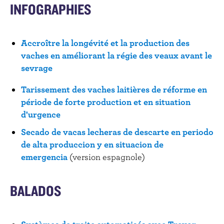
r
INFOGRAPHIES
i
n
c
Accroître la longévité et la production des
i
vaches en améliorant la régie des veaux avant le
p
sevrage
a
l
Tarissement des vaches laitières de réforme en
période de forte production et en situation
d'urgence
Secado de vacas lecheras de descarte en periodo
de alta produccion y en situacion de
emergencia
(version espagnole)
BALADOS