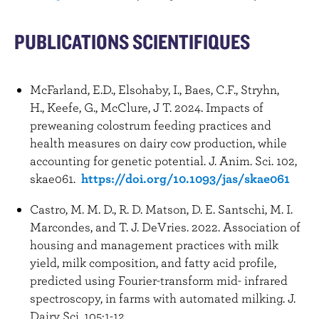
PUBLICATIONS SCIENTIFIQUES
McFarland, E.D., Elsohaby, I., Baes, C.F., Stryhn,
H., Keefe, G., McClure, J T. 2024. Impacts of
preweaning colostrum feeding practices and
health measures on dairy cow production, while
accounting for genetic potential. J. Anim. Sci. 102,
skae061.
https://doi.org/10.1093/jas/skae061
Castro, M. M. D., R. D. Matson, D. E. Santschi, M. I.
Marcondes, and T. J. DeVries. 2022. Association of
housing and management practices with milk
yield, milk composition, and fatty acid profile,
predicted using Fourier-transform mid- infrared
spectroscopy, in farms with automated milking. J.
Dairy Sci. 105:1-12.