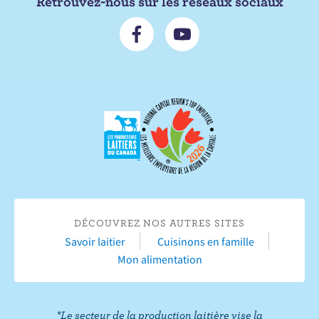
Retrouvez-nous sur les réseaux sociaux
N
S
o
'
u
a
s
b
s
o
u
n
i
n
v
e
r
r
e
s
s
u
u
r
DÉCOUVREZ NOS AUTRES SITES
r
Y
Savoir laitier
Cuisinons en famille
F
o
Mon alimentation
a
u
c
T
e
u
*Le secteur de la production laitière vise la