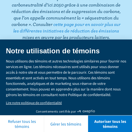
b
b
carboneutralité d’ici 2050 grâce à une combinaison de
o
e
réduction des émissions et de suppression du carbone,
que l’on appelle communément la « séquestration du
o
carbone ». Consulter
cette page pour en savoir plus sur
k
les différentes initiatives de réduction des émissions
mises en œuvre par les producteurs laitiers.
CONFIDENTIALITÉ
Share
this
LÉGAL
page
GÉRER LES TÉMOINS
Droits d’auteur © 2026 Les Producteurs laitiers du Canada. Tous droits
réservés.
Expa
Back