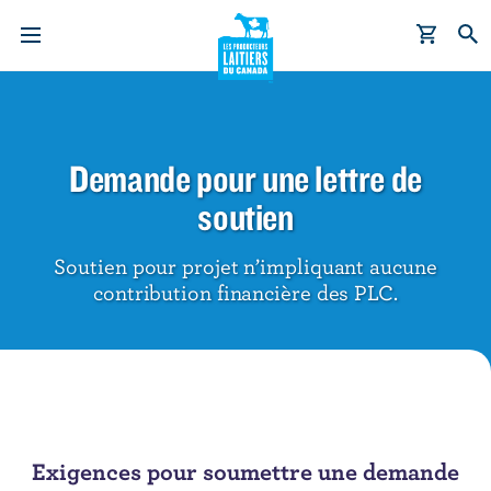
A
l
l
e
Demande pour une lettre de
r
soutien
a
u
Soutien pour projet n’impliquant aucune
c
contribution financière des PLC.
o
n
t
e
n
u
p
Exigences pour soumettre une demande