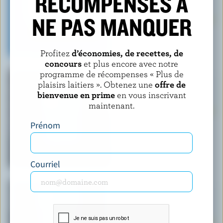
RÉCOMPENSES À
$50.00
NE PAS MANQUER
Profitez
d’économies, de recettes, de
concours
et plus encore avec notre
programme de récompenses « Plus de
Logo électrostatique pour
plaisirs laitiers ». Obtenez une
offre de
fenêtre
bienvenue en prime
en vous inscrivant
$0.25
maintenant.
Prénom
Courriel
Logo électrostatique pour
fenêtres
$0.25