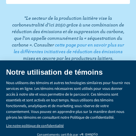
a
u
c
T
e
u
*Le secteur de la production laitière vise la
b
b
carboneutralité d’ici 2050 grâce à une combinaison de
o
e
réduction des émissions et de suppression du carbone,
que l’on appelle communément la « séquestration du
o
carbone ». Consulter
cette page pour en savoir plus sur
k
les différentes initiatives de réduction des émissions
mises en œuvre par les producteurs laitiers.
CONFIDENTIALITÉ
Share
this
LÉGAL
page
GÉRER LES TÉMOINS