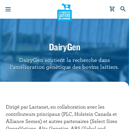
A
l
l
e
DairyGen
r
a
DairyGen soutient la recherche dans
u
l’amélioration génétique des bovins laitiers.
c
o
n
t
e
Dirigé par Lactanet, en collaboration avec les
n
contributeurs principaux (PLC, Holstein Canada et
u
Alliance Semex) et autres partenaires (Select Sires
p
GenerVations, Alta Genetics, ABS Global and