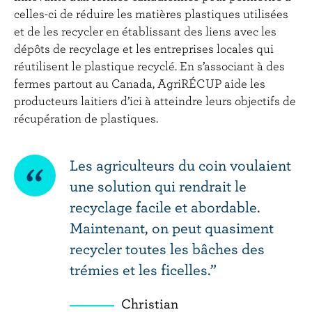
r
celles-ci de réduire les matières plastiques utilisées
i
et de les recycler en établissant des liens avec les
n
dépôts de recyclage et les entreprises locales qui
c
réutilisent le plastique recyclé. En s’associant à des
i
fermes partout au Canada, AgriRÉCUP aide les
p
producteurs laitiers d’ici à atteindre leurs objectifs de
a
récupération de plastiques.
l
SHAREABLE
Les agriculteurs du coin voulaient
une solution qui rendrait le
QUOTE
recyclage facile et abordable.
Maintenant, on peut quasiment
recycler toutes les bâches des
trémies et les ficelles.
Christian