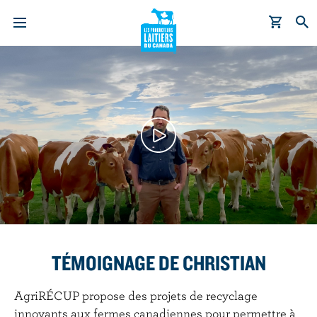
A
l
l
e
r
a
u
c
o
n
t
e
TÉMOIGNAGE DE CHRISTIAN
n
u
AgriRÉCUP propose des projets de recyclage
p
innovants aux fermes canadiennes pour permettre à