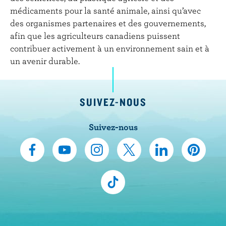
médicaments pour la santé animale, ainsi qu’avec
des organismes partenaires et des gouvernements,
afin que les agriculteurs canadiens puissent
contribuer activement à un environnement sain et à
un avenir durable.
SUIVEZ-NOUS
Suivez-nous
N
S
N
N
N
N
o
’
o
o
o
o
u
A
u
u
u
u
N
s
b
s
s
s
s
o
s
o
s
s
s
s
u
u
n
u
u
u
u
s
i
n
i
i
i
i