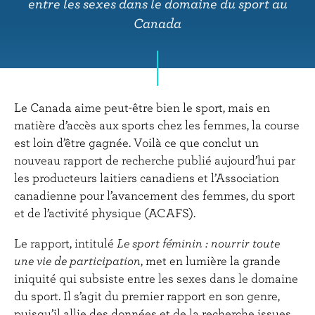
r
entre les sexes dans le domaine du sport au
i
Canada
n
c
i
p
Le Canada aime peut-être bien le sport, mais en
a
matière d’accès aux sports chez les femmes, la course
l
est loin d’être gagnée. Voilà ce que conclut un
nouveau rapport de recherche publié aujourd’hui par
les producteurs laitiers canadiens et l’Association
canadienne pour l’avancement des femmes, du sport
et de l’activité physique (ACAFS).
Le rapport, intitulé
Le sport féminin : nourrir toute
une vie de participation
, met en lumière la grande
iniquité qui subsiste entre les sexes dans le domaine
du sport. Il s’agit du premier rapport en son genre,
puisqu’il allie des données et de la recherche issues