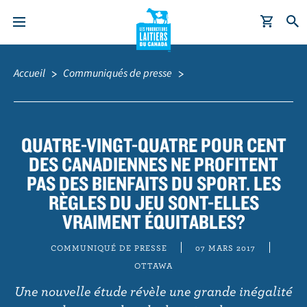
A
Fil
l
d'Ariane
Accueil
Communiqués de presse
l
e
r
a
QUATRE-VINGT-QUATRE POUR CENT
u
DES CANADIENNES NE PROFITENT
c
PAS DES BIENFAITS DU SPORT. LES
o
RÈGLES DU JEU SONT-ELLES
n
VRAIMENT ÉQUITABLES?
t
e
COMMUNIQUÉ DE PRESSE
07 MARS 2017
n
OTTAWA
u
Une nouvelle étude révèle une grande inégalité
p