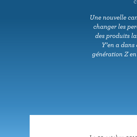
C
u
p
Une nouvelle cam
r
changer les per
i
des produits la
n
Y’en a dans 
c
génération Z en 
i
p
a
l