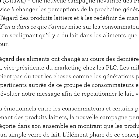
9 (Ottawa) – Une nouvelle campagne novatrice des Pr
ise à changer les perceptions de la prochaine génér
égard des produits laitiers et à les redéfinir de mani
 Y’en a dans ce que t’aimes
mise sur les consommateur
 en soulignant qu’il y a du lait dans les aliments qu
our.
l’égard des aliments ont changé au cours des dernièr
 vice-présidente du marketing chez les PLC. Les mill
oient pas du tout les choses comme les générations p
pertinents auprès de ce groupe de consommateurs et l
évoluer notre message afin de repositionner le lait. »
ns émotionnels entre les consommateurs et certains p
nant des produits laitiers, la nouvelle campagne perm
tégorie dans son ensemble en montrant que les produits
n simple verre de lait. L’élément phare de ce concep