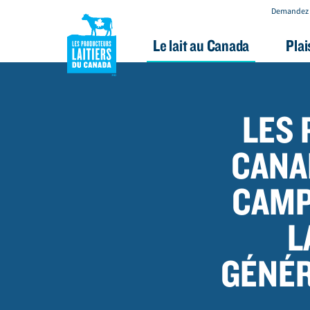
Demandez 
Le lait au Canada
Plai
A
l
l
LES 
e
r
CANA
a
CAMP
u
c
L
o
n
GÉNÉ
t
e
n