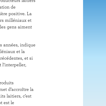
oducteurs laitiers
ation de
ère positive. La
s milléniaux et
e les gens aiment
es années, indique
éniaux et la
récédentes, et si
’interpeller,
roduits
et d’accroître la
 laitiers, c’est
t est le