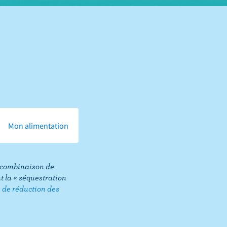
Mon alimentation
ne combinaison de
 la « séquestration
s de réduction des
Share
this
page