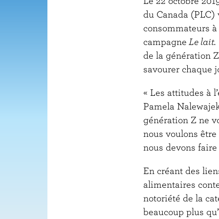
Le 22 octobre 201
du Canada (PLC) v
consommateurs à l’
campagne
Le lait.
de la génération Z
savourer chaque j
« Les attitudes à 
Pamela Nalewajek,
génération Z ne v
nous voulons être 
nous devons faire 
En créant des lie
alimentaires conte
notoriété de la ca
beaucoup plus qu’u