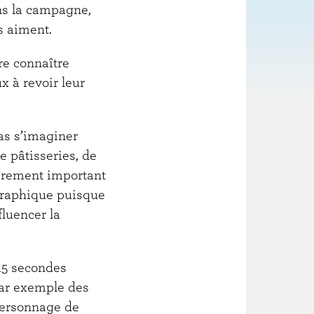
ns la campagne,
ls aiment.
ire connaître
ux à revoir leur
pas s’imaginer
e pâtisseries, de
ièrement important
graphique puisque
fluencer la
15 secondes
par exemple des
personnage de