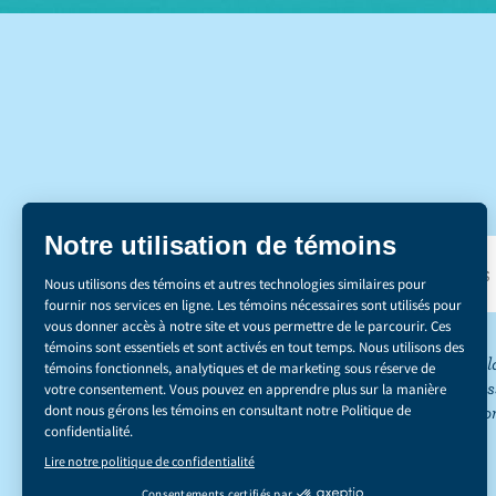
DÉCOUVREZ NOS 
*Le secteur de l
réduction des émis
du carbone ». Co