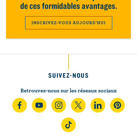
de ces formidables avantages.
INSCRIVEZ-VOUS AUJOURD’HUI
SUIVEZ-NOUS
Retrouvez-nous sur les réseaux sociaux
N
S
N
N
N
N
o
’
o
o
o
o
u
A
u
u
u
u
N
s
b
s
s
s
s
o
s
o
s
s
s
s
u