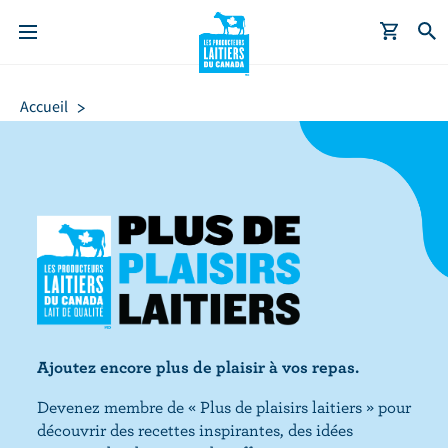
A
Fil
l
d'Ariane
Accueil
l
e
r
a
u
c
o
n
t
e
Ajoutez encore plus de plaisir à vos repas.
n
u
Devenez membre de « Plus de plaisirs laitiers » pour
p
découvrir des recettes inspirantes, des idées