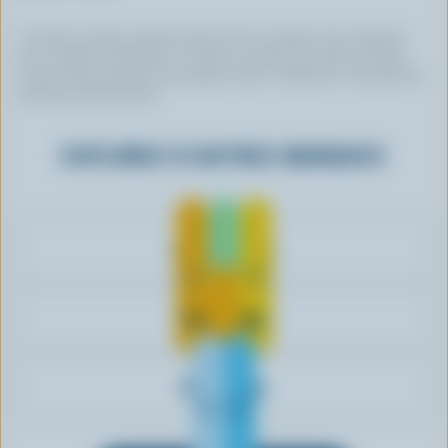
Certaines marques utilisent du lait 100 % canadien, mais n’utilisent
pas ce logo de certification. Certaines marques qui arborent le logo
peuvent avoir choisi de ne pas figurer dans ce répertoire. Contactez-les
pour plus d’informations.
EXPLOREZ D'AUTRES MARQUES
Cal & Gary's
Tre Stelle
Carnation