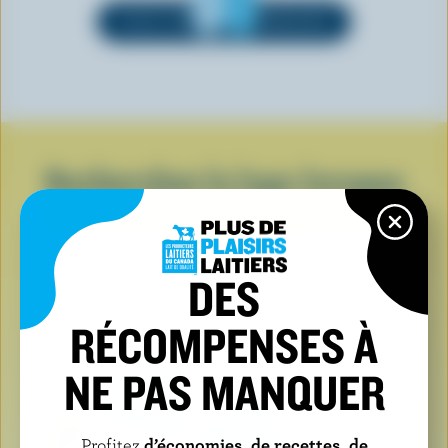
VOIR TOUTES LES MARQUES
Recherchez le logo lorsque
vous achetez des produits
laitiers
DES
RÉCOMPENSES À
NE PAS MANQUER
Profitez
d’économies, de recettes, de