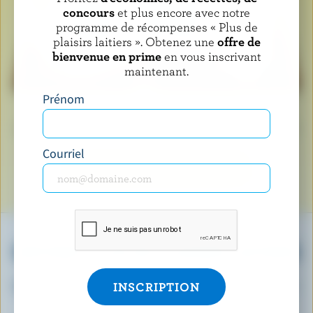
concours
et plus encore avec notre
programme de récompenses « Plus de
plaisirs laitiers ». Obtenez une
offre de
bienvenue en prime
en vous inscrivant
maintenant.
Prénom
Lorsque vous voyez le logo de la vache bleue, cela
signifie que vous tenez un produit fabriqué avec du lait
et des ingrédients laitiers 100 % canadiens.
Courriel
EN SAVOIR PLUS SUR LE LOGO
OBTENEZ PLUS DE PLAISIRS LAITIERS
Inscrivez-vous à notre nouveau programme «
Plus de plaisirs laitiers » pour des offres