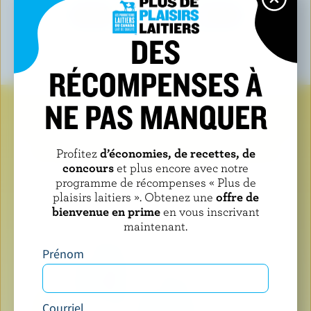
VOIR TOUTES LES MARQUES
DES
RÉCOMPENSES À
NE PAS MANQUER
Recherchez le logo lorsque
vous achetez des produits
Profitez
d’économies, de recettes, de
concours
et plus encore avec notre
laitiers
programme de récompenses « Plus de
plaisirs laitiers ». Obtenez une
offre de
bienvenue en prime
en vous inscrivant
maintenant.
Prénom
Courriel