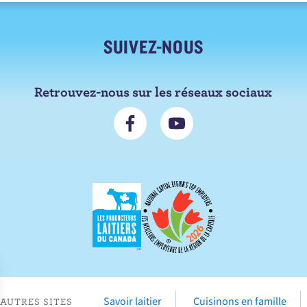
SUIVEZ-NOUS
Retrouvez-nous sur les réseaux sociaux
N
S
o
'
u
a
s
b
s
o
u
n
i
n
v
e
r
r
e
s
Savoir laitier
Cuisinons en famille
AUTRES SITES