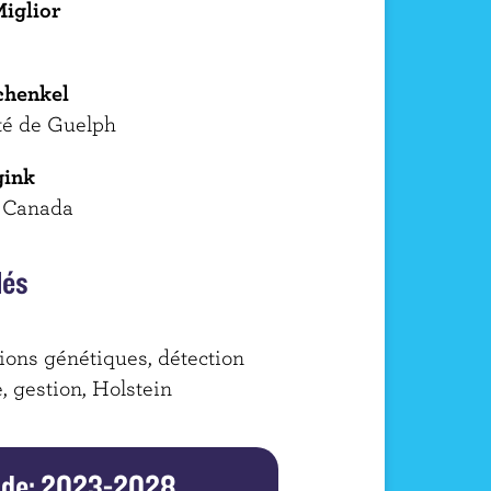
Miglior
chenkel
té de Guelph
gink
 Canada
lés
ions génétiques, détection
, gestion, Holstein
ode: 2023-2028