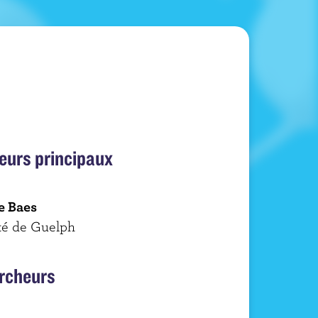
eurs principaux
e Baes
té de Guelph
rcheurs