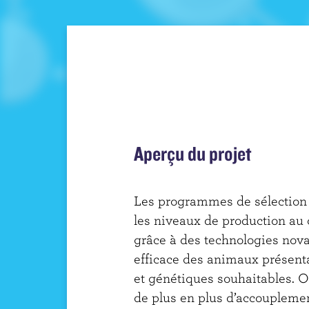
i
n
c
i
p
a
l
Aperçu du projet
Les programmes de sélection
les niveaux de production au 
grâce à des technologies novat
efficace des animaux présent
et génétiques souhaitables. O
de plus en plus d’accouplemen