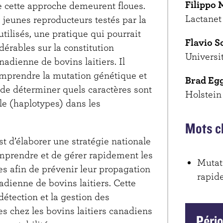
Filippo 
 cette approche demeurent floues.
Lactanet
e jeunes reproducteurs testés par la
ilisés, une pratique qui pourrait
Flavio S
dérables sur la constitution
Universi
adienne de bovins laitiers. Il
omprendre la mutation génétique et
Brad Eg
 de déterminer quels caractères sont
Holstein
e (haplotypes) dans les
Mots c
est d’élaborer une stratégie nationale
omprendre et de gérer rapidement les
Mutat
s afin de prévenir leur propagation
rapide
adienne de bovins laitiers. Cette
détection et la gestion des
s chez les bovins laitiers canadiens
Péri