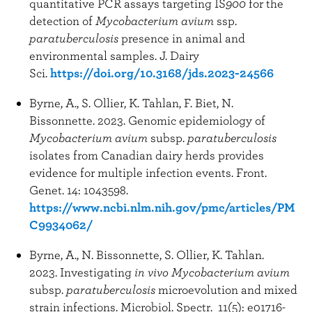
quantitative PCR assays targeting IS
900
for the
detection of
Mycobacterium avium
ssp.
paratuberculosis
presence in animal and
environmental samples. J. Dairy
Sci.
https://doi.org/10.3168/jds.2023-24566
Byrne, A., S. Ollier, K. Tahlan, F. Biet, N.
Bissonnette. 2023. Genomic epidemiology of
Mycobacterium avium
subsp.
paratuberculosis
isolates from Canadian dairy herds provides
evidence for multiple infection events. Front.
Genet. 14: 1043598.
https://www.ncbi.nlm.nih.gov/pmc/articles/PM
C9934062/
Byrne, A., N. Bissonnette, S. Ollier, K. Tahlan.
2023. Investigating
in vivo Mycobacterium avium
subsp.
paratuberculosis
microevolution and mixed
strain infections. Microbiol. Spectr. 11(5): e01716-