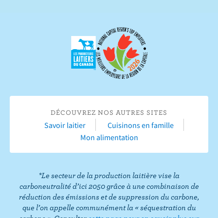
u
a
s
b
s
o
u
n
i
n
v
e
r
r
e
s
s
u
u
r
DÉCOUVREZ NOS AUTRES SITES
r
Y
Savoir laitier
Cuisinons en famille
F
o
Mon alimentation
a
u
c
T
e
u
*Le secteur de la production laitière vise la
b
b
carboneutralité d’ici 2050 grâce à une combinaison de
o
e
réduction des émissions et de suppression du carbone,
que l’on appelle communément la « séquestration du
o
carbone ». Consulter
cette page pour en savoir plus sur