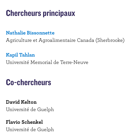
c
Chercheurs principaux
i
p
a
Nathalie Bissonnette
l
Agriculture et Agroalimentaire Canada (Sherbrooke)
Kapil Tahlan
Université Memorial de Terre-Neuve
Co-chercheurs
David Kelton
Université de Guelph
Flavio Schenkel
Université de Guelph