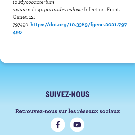
to
Mycobacterium
avium
subsp.
paratuberculosis
Infection. Front.
Genet. 12:
797490.
https://doi.org/10.3389/fgene.2021.797
490
SUIVEZ-NOUS
Retrouvez-nous sur les réseaux sociaux
N
S
o
'