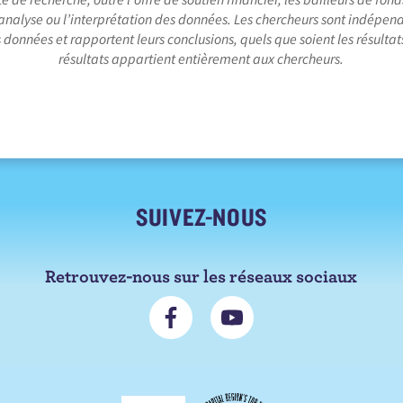
 l’analyse ou l’interprétation des données. Les chercheurs sont indépen
 données et rapportent leurs conclusions, quels que soient les résultat
résultats appartient entièrement aux chercheurs.
SUIVEZ-NOUS
Retrouvez-nous sur les réseaux sociaux
N
S
o
'
u
a
s
b