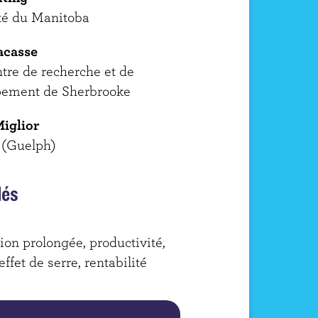
té du Manitoba
acasse
tre de recherche et de
pement de Sherbrooke
Miglior
 (Guelph)
lés
ion prolongée, productivité,
effet de serre, rentabilité