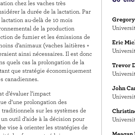
tation chez les vaches très
sidérer la durée de la lactation. Par
Gregory
la lactation au-delà de 10 mois
Universi
ironnemental de la production
uction de fumier et les émissions de
Eric Mic
moins d’animaux (vaches laitières +
Universi
aient ainsi nécessaires. Il est donc
 quels cas la prolongation de la
Trevor 
en tant que stratégie économiquement
Universi
res canadiennes.
John Ca
est d’évaluer l’impact
Universi
ue d’une prolongation des
 traditionnels sur les systèmes de
Christin
 un outil d’aide à la décision pour
Universi
he vise à orienter les stratégies de
Meagan 