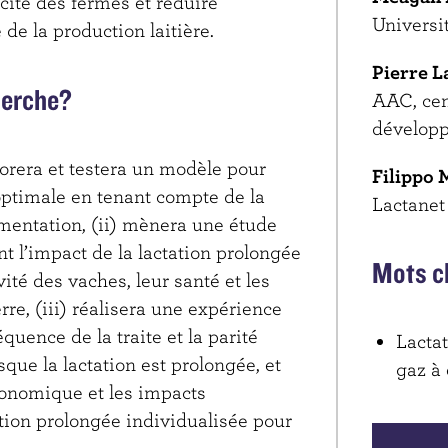
acité des fermes et réduire
Universi
de la production laitière.
Pierre L
herche?
AAC, cen
dévelop
borera et testera un modèle pour
Filippo 
 optimale en tenant compte de la
Lactanet
imentation, (ii) mènera une étude
t l’impact de la lactation prolongée
Mots c
ité des vaches, leur santé et les
rre, (iii) réalisera une expérience
uence de la traite et la parité
Lactat
sque la lactation est prolongée, et
gaz à 
économique et les impacts
tion prolongée individualisée pour