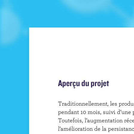
i
n
c
i
p
a
l
Aperçu du projet
Traditionnellement, les produc
pendant 10 mois, suivi d’une 
Toutefois, l’augmentation réce
l’amélioration de la persistance