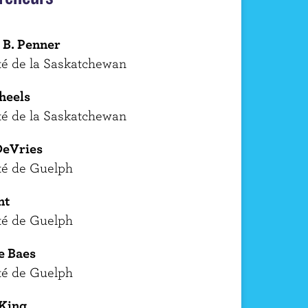
 B. Penner
té de la Saskatchewan
heels
té de la Saskatchewan
DeVries
té de Guelph
nt
té de Guelph
e Baes
té de Guelph
King