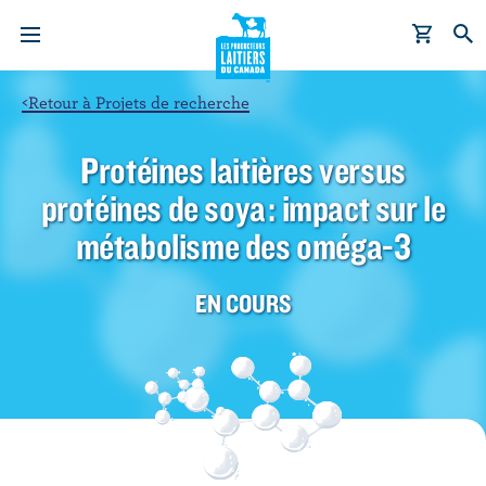
A
l
l
e
<
Retour à Projets de recherche
r
a
Protéines laitières versus
u
protéines de soya : impact sur le
c
o
métabolisme des oméga-3
n
t
EN COURS
e
n
u
p
r
i
n