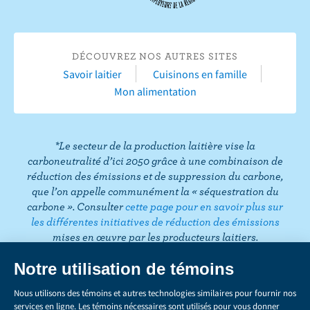
r
r
e
s
s
u
u
r
DÉCOUVREZ NOS AUTRES SITES
r
Y
Savoir laitier
Cuisinons en famille
F
o
Mon alimentation
a
u
c
T
e
u
*Le secteur de la production laitière vise la
b
b
carboneutralité d’ici 2050 grâce à une combinaison de
o
e
réduction des émissions et de suppression du carbone,
que l’on appelle communément la « séquestration du
o
carbone ». Consulter
cette page pour en savoir plus sur
k
les différentes initiatives de réduction des émissions
mises en œuvre par les producteurs laitiers.
CONFIDENTIALITÉ
Share