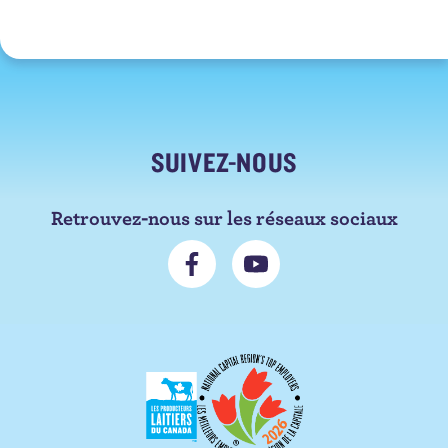
SUIVEZ-NOUS
Retrouvez-nous sur les réseaux sociaux
N
S
o
'
u
a
s
b
s
o
u
n
i
n
v
e