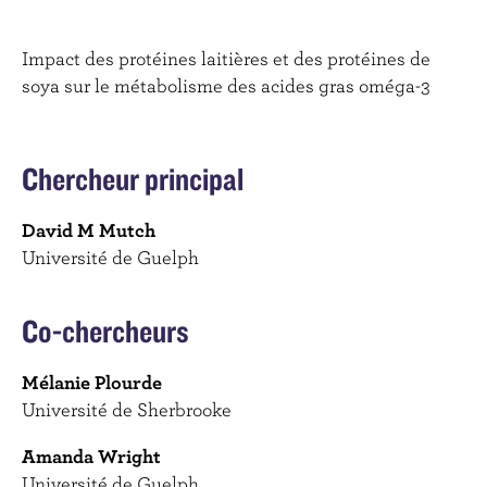
c
i
Impact des protéines laitières et des protéines de
p
soya sur le métabolisme des acides gras oméga-3
a
l
Chercheur principal
David M Mutch
Université de Guelph
Co-chercheurs
Mélanie Plourde
Université de Sherbrooke
Amanda Wright
Université de Guelph