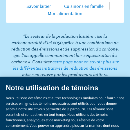
e
u
t
t
k
t
i
Savoir laitier
Cuisinons en famille
b
b
a
t
e
e
k
Mon alimentation
o
e
g
e
d
r
T
o
r
r
I
e
o
k
a
n
s
k
*Le secteur de la production laitière vise la
m
t
carboneutralité d’ici 2050 grâce à une combinaison de
réduction des émissions et de suppression du carbone,
que l’on appelle communément la « séquestration du
carbone ». Consulter
cette page pour en savoir plus sur
les différentes initiatives de réduction des émissions
mises en œuvre par les producteurs laitiers.
CONFIDENTIALITÉ
LÉGAL
GÉRER LES TÉMOINS