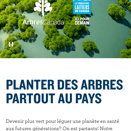
r
i
n
c
i
p
a
l
PLANTER DES ARBRES
PARTOUT AU PAYS
Devenir plus vert pour léguer une planète en santé
aux futures générations? On est partants! Notre