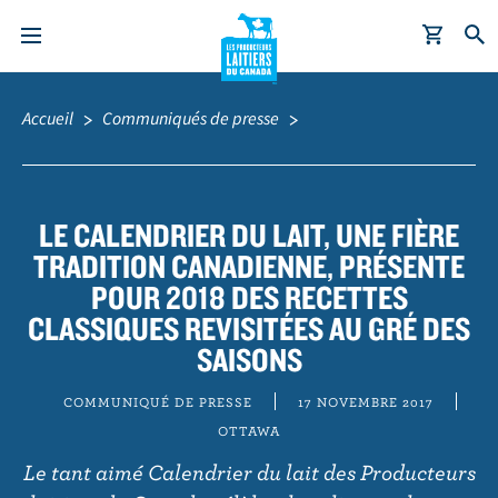
A
Fil
l
d'Ariane
Accueil
Communiqués de presse
l
e
r
a
LE CALENDRIER DU LAIT, UNE FIÈRE
u
TRADITION CANADIENNE, PRÉSENTE
c
POUR 2018 DES RECETTES
o
CLASSIQUES REVISITÉES AU GRÉ DES
n
SAISONS
t
e
COMMUNIQUÉ DE PRESSE
17 NOVEMBRE 2017
n
OTTAWA
u
Le tant aimé Calendrier du lait des Producteurs
p