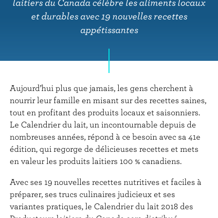
r
laitiers du Canada célèbre les aliments locaux
i
et durables avec 19 nouvelles recettes
n
appétissantes
c
i
p
a
l
Aujourd’hui plus que jamais, les gens cherchent à
nourrir leur famille en misant sur des recettes saines,
tout en profitant des produits locaux et saisonniers.
Le Calendrier du lait, un incontournable depuis de
nombreuses années, répond à ce besoin avec sa 41e
édition, qui regorge de délicieuses recettes et mets
en valeur les produits laitiers 100 % canadiens.
Avec ses 19 nouvelles recettes nutritives et faciles à
préparer, ses trucs culinaires judicieux et ses
variantes pratiques, le Calendrier du lait 2018 des