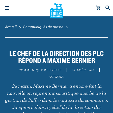
A
Fil
l
d'Ariane
Accueil
Communiqués de presse
l
e
r
a
LE CHEF DE LA DIRECTION DES PLC
u
RÉPOND À MAXIME BERNIER
c
o
COMMUNIQUÉ DE PRESSE
02 AOÛT 2018
n
OTTAWA
t
Ce matin, Maxime Bernier a encore fait la
e
nouvelle en reprenant sa critique acerbe de la
n
gestion de l’offre dans le contexte du commerce.
u
Jacques Lefebvre, chef de la direction des
p