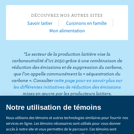
a
u
n
w
i
i
r
c
T
s
i
n
n
T
DÉCOUVREZ NOS AUTRES SITES
e
u
t
t
k
t
i
Savoir laitier
Cuisinons en famille
b
b
a
t
e
e
k
Mon alimentation
o
e
g
e
d
r
T
o
r
r
I
e
o
k
a
n
s
k
*Le secteur de la production laitière vise la
m
t
carboneutralité d’ici 2050 grâce à une combinaison de
réduction des émissions et de suppression du carbone,
que l’on appelle communément la « séquestration du
carbone ». Consulter
cette page pour en savoir plus sur
les différentes initiatives de réduction des émissions
mises en œuvre par les producteurs laitiers.
CONFIDENTIALITÉ
Share
this
LÉGAL