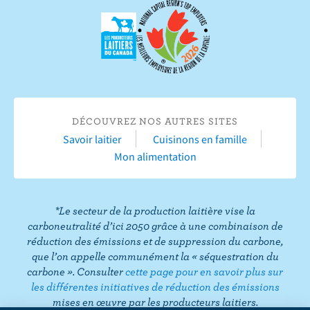
e
s
e
e
e
e
v
s
u
s
s
s
s
r
u
r
u
u
u
u
e
r
Y
r
r
r
r
s
F
o
I
T
L
P
u
a
u
n
w
i
i
r
c
T
s
i
n
n
T
DÉCOUVREZ NOS AUTRES SITES
e
u
t
t
k
t
i
Savoir laitier
Cuisinons en famille
b
b
a
t
e
e
k
Mon alimentation
o
e
g
e
d
r
T
o
r
r
I
e
o
k
a
n
s
k
*Le secteur de la production laitière vise la
m
t
carboneutralité d’ici 2050 grâce à une combinaison de
réduction des émissions et de suppression du carbone,
que l’on appelle communément la « séquestration du
carbone ». Consulter
cette page pour en savoir plus sur
les différentes initiatives de réduction des émissions
mises en œuvre par les producteurs laitiers.