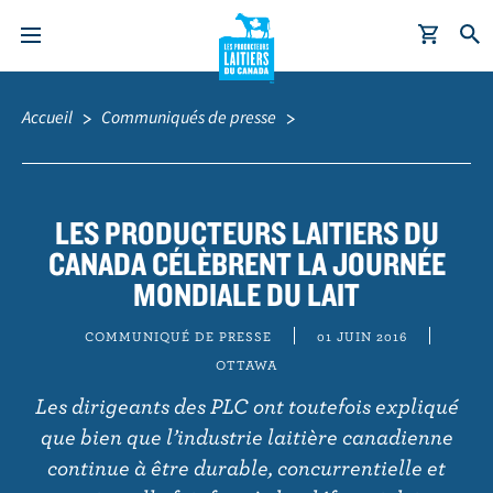
A
Fil
l
d'Ariane
Accueil
Communiqués de presse
l
e
r
a
LES PRODUCTEURS LAITIERS DU
u
CANADA CÉLÈBRENT LA JOURNÉE
c
MONDIALE DU LAIT
o
n
COMMUNIQUÉ DE PRESSE
01 JUIN 2016
t
OTTAWA
e
Les dirigeants des PLC ont toutefois expliqué
n
que bien que l’industrie laitière canadienne
u
continue à être durable, concurrentielle et
p