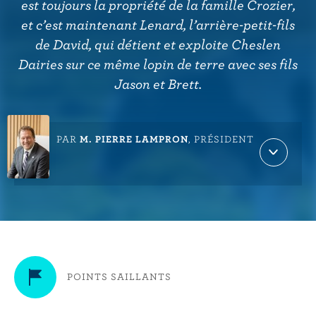
r
est toujours la propriété de la famille Crozier,
i
et c’est maintenant Lenard, l’arrière-petit-fils
n
de David, qui détient et exploite Cheslen
c
Dairies sur ce même lopin de terre avec ses fils
i
Jason et Brett.
p
a
l
PAR
M. PIERRE LAMPRON
, PRÉSIDENT
E
x
p
a
n
d
a
u
t
POINTS SAILLANTS
h
o
r