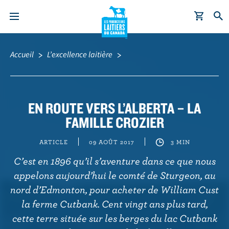
A
Fil
l
d'Ariane
Accueil
L’excellence laitière
l
e
r
a
EN ROUTE VERS L’ALBERTA – LA
u
FAMILLE CROZIER
c
o
ARTICLE
09 AOÛT 2017
3 MIN
n
C’est en 1896 qu’il s’aventure dans ce que nous
t
appelons aujourd’hui le comté de Sturgeon, au
e
nord d’Edmonton, pour acheter de William Cust
n
la ferme Cutbank. Cent vingt ans plus tard,
u
cette terre située sur les berges du lac Cutbank
p