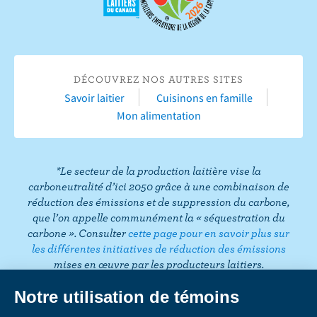
e
r
Y
r
r
r
r
s
F
o
I
T
L
P
u
a
u
n
w
i
i
r
c
T
s
i
n
n
T
DÉCOUVREZ NOS AUTRES SITES
e
u
t
t
k
t
i
Savoir laitier
Cuisinons en famille
b
b
a
t
e
e
k
Mon alimentation
o
e
g
e
d
r
T
o
r
r
I
e
o
k
a
n
s
k
*Le secteur de la production laitière vise la
m
t
carboneutralité d’ici 2050 grâce à une combinaison de
réduction des émissions et de suppression du carbone,
que l’on appelle communément la « séquestration du
carbone ». Consulter
cette page pour en savoir plus sur
les différentes initiatives de réduction des émissions
mises en œuvre par les producteurs laitiers.
CONFIDENTIALITÉ