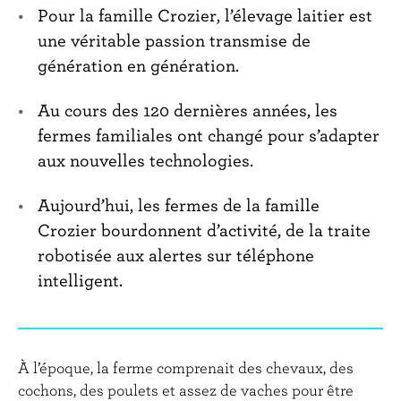
Pour la famille Crozier, l’élevage laitier est
i
n
une véritable passion transmise de
f
génération en génération.
o
r
m
Au cours des 120 dernières années, les
a
fermes familiales ont changé pour s’adapter
t
i
aux nouvelles technologies.
o
n
Aujourd’hui, les fermes de la famille
Crozier bourdonnent d’activité, de la traite
robotisée aux alertes sur téléphone
intelligent.
À l’époque, la ferme comprenait des chevaux, des
cochons, des poulets et assez de vaches pour être