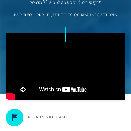
r
ce qu’il y a à savoir à ce sujet.
i
n
PAR
DFC - PLC
, ÉQUIPE DES COMMUNICATIONS
c
i
p
a
l
POINTS SAILLANTS