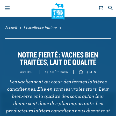
A
Fil
l
d'Ariane
Accueil
L’excellence laitière
l
e
r
a
NOTRE FIERTÉ : VACHES BIEN
u
TRAITÉES, LAIT DE QUALITÉ
c
o
ARTICLE
14 AOÛT 2020
5 MIN
n
Les vaches sont au cœur des fermes laitières
t
canadiennes. Elle en sont les vraies stars. Leur
e
bien-être et la qualité des soins qu’on leur
n
donne sont donc des plus importants. Les
u
producteurs laitiers canadiens nous disent tout
p