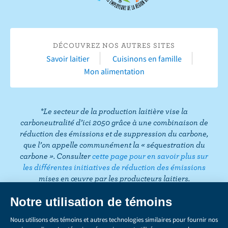
s
F
o
I
T
L
P
u
a
u
n
w
i
i
r
c
T
s
i
n
n
T
DÉCOUVREZ NOS AUTRES SITES
e
u
t
t
k
t
i
Savoir laitier
Cuisinons en famille
b
b
a
t
e
e
k
Mon alimentation
o
e
g
e
d
r
T
o
r
r
I
e
o
k
a
n
s
k
*Le secteur de la production laitière vise la
m
t
carboneutralité d’ici 2050 grâce à une combinaison de
réduction des émissions et de suppression du carbone,
que l’on appelle communément la « séquestration du
carbone ». Consulter
cette page pour en savoir plus sur
les différentes initiatives de réduction des émissions
mises en œuvre par les producteurs laitiers.
CONFIDENTIALITÉ