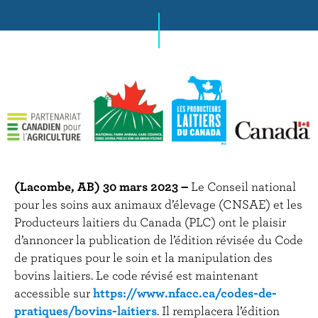
r
i
n
c
i
p
a
l
(Lacombe, AB) 30 mars 2023 –
Le Conseil national
pour les soins aux animaux d’élevage (CNSAE) et les
Producteurs laitiers du Canada (PLC) ont le plaisir
d’annoncer la publication de l’édition révisée du Code
de pratiques pour le soin et la manipulation des
bovins laitiers. Le code révisé est maintenant
accessible sur
https://www.nfacc.ca/codes-de-
pratiques/bovins-laitiers
. Il remplacera l’édition