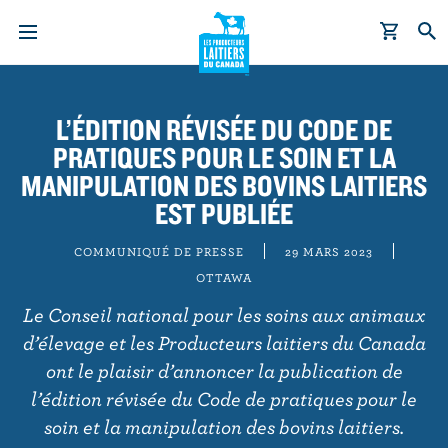
A
l
L’ÉDITION RÉVISÉE DU CODE DE
l
PRATIQUES POUR LE SOIN ET LA
e
r
MANIPULATION DES BOVINS LAITIERS
a
EST PUBLIÉE
u
c
COMMUNIQUÉ DE PRESSE
29 MARS 2023
o
OTTAWA
n
Le Conseil national pour les soins aux animaux
t
d’élevage et les Producteurs laitiers du Canada
e
ont le plaisir d’annoncer la publication de
n
l’édition révisée du Code de pratiques pour le
u
soin et la manipulation des bovins laitiers.
p