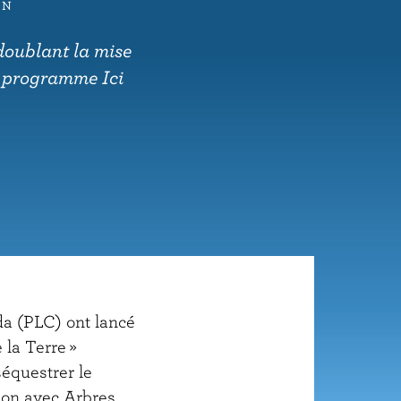
ON
 doublant la mise
u programme Ici
da (PLC) ont lancé
la Terre »
séquestrer le
ion avec Arbres