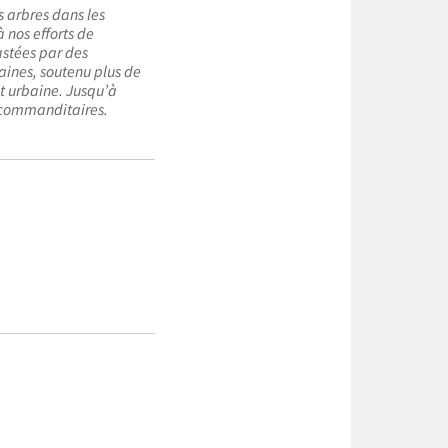
s arbres dans les
 nos efforts de
astées par des
aines, soutenu plus de
êt urbaine. Jusqu’à
t commanditaires.