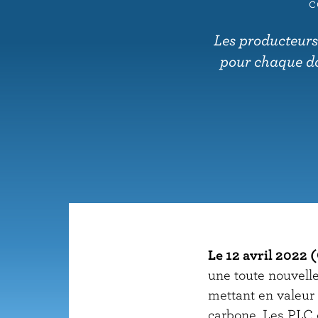
C
u
p
Les producteurs 
r
pour chaque do
i
n
c
i
p
a
l
Le 12 avril 2022 
une toute nouvelle
mettant en valeur 
carbone. Les PLC 