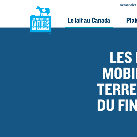
Demandez 
Le lait au Canada
Plai
A
l
l
LES
e
r
MOBI
a
TERRE
u
c
DU FI
o
n
t
e
n