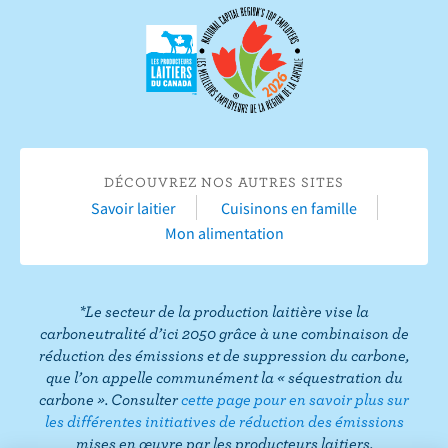
i
e
s
e
e
e
e
v
s
u
s
s
s
s
r
u
r
u
u
u
u
e
r
Y
r
r
r
r
s
F
o
I
T
L
P
u
a
u
n
w
i
i
r
c
T
s
i
n
n
T
DÉCOUVREZ NOS AUTRES SITES
e
u
t
t
k
t
i
Savoir laitier
Cuisinons en famille
b
b
a
t
e
e
k
Mon alimentation
o
e
g
e
d
r
T
o
r
r
I
e
o
k
a
n
s
k
*Le secteur de la production laitière vise la
m
t
carboneutralité d’ici 2050 grâce à une combinaison de
réduction des émissions et de suppression du carbone,
que l’on appelle communément la « séquestration du
carbone ». Consulter
cette page pour en savoir plus sur
les différentes initiatives de réduction des émissions
mises en œuvre par les producteurs laitiers.