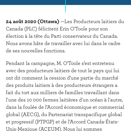
r
i
n
24 août 2020 (Ottawa)
—Les Producteurs laitiers du
c
Canada (PLC) félicitent Erin O’Toole pour son
i
élection à la tête du Parti conservateur du Canada.
p
Nous avons hâte de travailler avec lui dans le cadre
a
de ses nouvelles fonctions.
l
Pendant la campagne, M. O’Toole s’est entretenu
avec des producteurs laitiers de tout le pays qui lui
ont dit comment la cession d’une partie du marché
des produits laitiers à des producteurs étrangers a
fait du tort aux milliers de familles travaillant dans
l'une des 10 000 fermes laitières d'un océan à l'autre,
dans la foulée de l’Accord économique et commercial
global (AECG), du Partenariat transpacifique global
et progressif (PTPGP) et de l’Accord Canada-États-
Unis-Mexique (ACEUM). Nous lui sommes