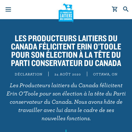
A
l
LES PRODUCTEURS LAITIERS DU
l
CANADA FÉLICITENT ERIN O’TOOLE
e
r
POUR SON ÉLECTION À LA TÊTE DU
a
PARTI CONSERVATEUR DU CANADA
u
c
DÉCLARATION
24 AOÛT 2020
OTTAWA, ON
o
Les Producteurs laitiers du Canada félicitent
n
Erin O’Toole pour son élection à la tête du Parti
t
conservateur du Canada. Nous avons hâte de
e
travailler avec lui dans le cadre de ses
n
nouvelles fonctions.
u
p