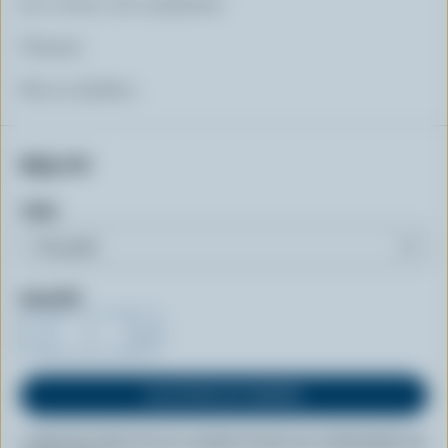
50 % coton / 50 % polyester
Unisexe
Fait au Québec.
$55.00
Taille
Quantité
-
+
LIVRAISON GRATUITE AU CANADA POUR LES COMMANDES DE