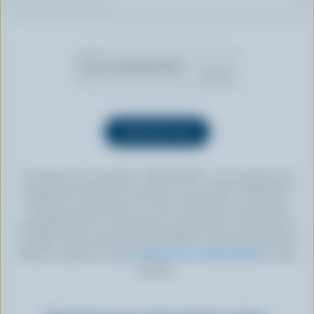
En cliquant sur le bouton « INSCRIPTION », vous autorisez les
Producteurs laitiers du Canada à vous envoyer l’infolettre à
l’adresse courriel fournie. Si vous le souhaitez, vous pouvez
vous désabonner en tout temps en cliquant sur le lien prévu à
cet effet, situé au bas de toute infolettre. Pour de plus amples
détails, veuillez lire notre
politique de confidentialité
ou nous
joindre.