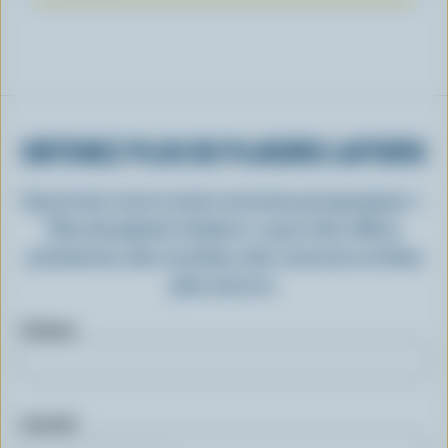
OBTENEZ PLUS DE PLAISIRS LAITIERS
Inscrivez-vous à notre nouveau programme «
Plus de plaisirs laitiers » pour des offres
exclusives, des recettes, des concours et bien
plus encore.
Prénom
Courriel