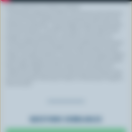
Emily, productrice en Ontario, explique:
"En tant que producteurs laitiers, nous sommes très chanceux
d'avoir du fumier liquide que nous pouvons mettre dans nos
champs au printemps. C'est un engrais naturel qui fait partie
d'un cycle naturel, c’est 360⁰ (circulaire). Nous cultivons des
plantes, nous les donnons en nourriture à nos vaches, les
vaches produisent le fumier que nous mettons sur nos champs
et ce fumier nourrit les récoltes de l'année suivante. De plus,
utiliser cet engrais naturel, ce fumier, dans les champs chaque
année aide à garder le sol sain et vivant, de manière durable.
Nous utilisons également des cultures de couverture et la
rotation des cultures pour nous assurer que nous faisons notre
part pour garder beaucoup d'espace et beaucoup d'oxygène
dans nos sols."
QUESTIONS SEMBLABLES