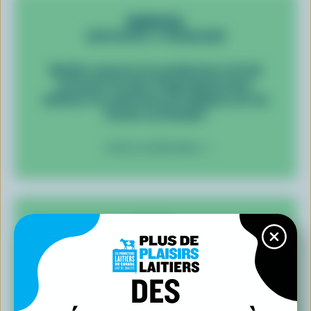
REBECCA
(ONTARIO) A DEMANDÉ
Quelles mesures les producteurs de lait
prennent-ils plus fréquemment pour
atténuer les émissions de méthane sur les
fermes au Canada?
VOIR LA RÉPONSE
MARIA
(ONTARIO) A DEMANDÉ
Est-ce que Bovaer ou 3-NOP est utilisé au
DES
Canada pour réduire les émissions de
méthane? Si oui, quel est son impact sur les