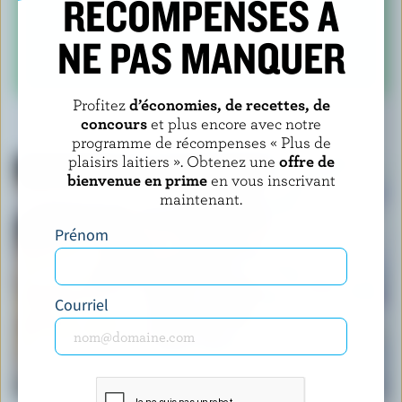
RÉCOMPENSES À
vaches ?
NE PAS MANQUER
VOIR LA RÉPONSE
Profitez
d’économies, de recettes, de
concours
et plus encore avec notre
VOUS POURRIEZ AUSSI AIMER
programme de récompenses « Plus de
plaisirs laitiers ». Obtenez une
offre de
bienvenue en prime
en vous inscrivant
maintenant.
Prénom
Courriel
ARTICLE
Que représente la gestion de l'offre pour les