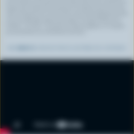
pas d’érosion et de perte de sol. Nous avons aussi commencé à
ajouter des cultures de couverture à l'automne pour de ne pas
subir d'érosion par le vent en hiver. Nous tenons également 100
acres de pâturage depuis des années. On tond l’herbe et on
fertilise, c’est tout. C'est juste de l'herbe indigène, on n’ajoute
pas de plantes et ça fonctionne très bien."
PAR
EMILY D
, PRODUCTRICE LAITIÈRE DE L'ONTARIO