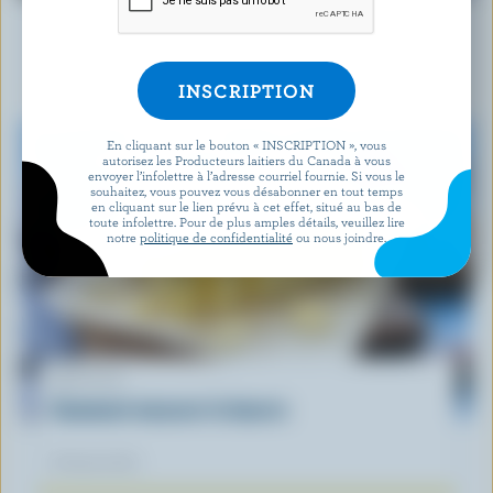
Canadiens
12 novembre 2025
En cliquant sur le bouton « INSCRIPTION », vous
autorisez les Producteurs laitiers du Canada à vous
envoyer l’infolettre à l’adresse courriel fournie. Si vous le
souhaitez, vous pouvez vous désabonner en tout temps
en cliquant sur le lien prévu à cet effet, situé au bas de
toute infolettre. Pour de plus amples détails, veuillez lire
notre
politique de confidentialité
ou nous joindre.
ARTICLE
Comment mesurer le beurre
26 mars 2020