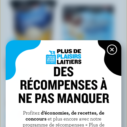
CHAPMAN'S
CHAPMAN'S
Yogourt glacé caramel salé et
Barres de yogourt glacé
gousse vanille
vanille et chocolat au lait
DES
RÉCOMPENSES À
NE PAS MANQUER
Profitez
d’économies, de recettes, de
concours
et plus encore avec notre
programme de récompenses « Plus de
COMPLIMENTS ÉQUILIBRE
COMPLIMENTS