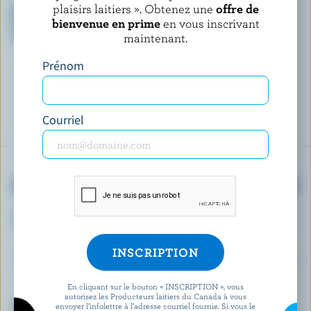
plaisirs laitiers ». Obtenez une
offre de
Barres de yogourt glacé
Yogourt glacé tourbillon
brioche à la cannelle arôme
chocolat et caramel
bienvenue en prime
en vous inscrivant
naturel
maintenant.
Prénom
DÉCOUVRIR D’AUTRES PRODUITS
Courriel
OBTENEZ PLUS DE PLAISIRS LAITIERS
Inscrivez-vous à notre nouveau programme «
Plus de plaisirs laitiers » pour des offres
exclusives, des recettes, des concours et bien
plus encore.
En cliquant sur le bouton « INSCRIPTION », vous
autorisez les Producteurs laitiers du Canada à vous
envoyer l’infolettre à l’adresse courriel fournie. Si vous le
Prénom