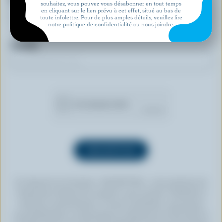
souhaitez, vous pouvez vous désabonner en tout temps
en cliquant sur le lien prévu à cet effet, situé au bas de
toute infolettre. Pour de plus amples détails, veuillez lire
notre
politique de confidentialité
ou nous joindre.
Courriel
En cliquant sur le bouton « INSCRIPTION », vous autorisez les
Producteurs laitiers du Canada à vous envoyer l’infolettre à
l’adresse courriel fournie. Si vous le souhaitez, vous pouvez
vous désabonner en tout temps en cliquant sur le lien prévu à