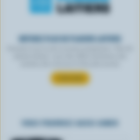
OBTENEZ PLUS DE PLAISIRS LAITIERS
Inscrivez-vous à notre nouveau programme « Plus de
plaisirs laitiers » pour des offres exclusives, des
recettes, des concours et bien plus encore.
S’INSCRIRE
VOUS POURRIEZ AUSSI AIMER