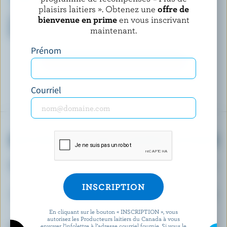
plaisirs laitiers ». Obtenez une
offre de
CHAPMAN'S
CHAPMAN'S
bienvenue en prime
en vous inscrivant
Yogourt glacé caramel salé et
Yogourt glacé pêche et crème
maintenant.
gousse vanille
canadienne
Prénom
DÉCOUVRIR D’AUTRES PRODUITS
Courriel
OBTENEZ PLUS DE PLAISIRS LAITIERS
Inscrivez-vous à notre nouveau programme «
Plus de plaisirs laitiers » pour des offres
exclusives, des recettes, des concours et bien
plus encore.
En cliquant sur le bouton « INSCRIPTION », vous
autorisez les Producteurs laitiers du Canada à vous
envoyer l’infolettre à l’adresse courriel fournie. Si vous le