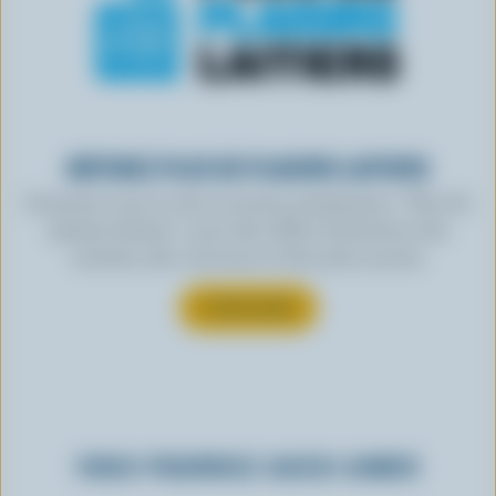
OBTENEZ PLUS DE PLAISIRS LAITIERS
Inscrivez-vous à notre nouveau programme « Plus de
plaisirs laitiers » pour des offres exclusives, des
recettes, des concours et bien plus encore.
S’INSCRIRE
VOUS POURRIEZ AUSSI AIMER