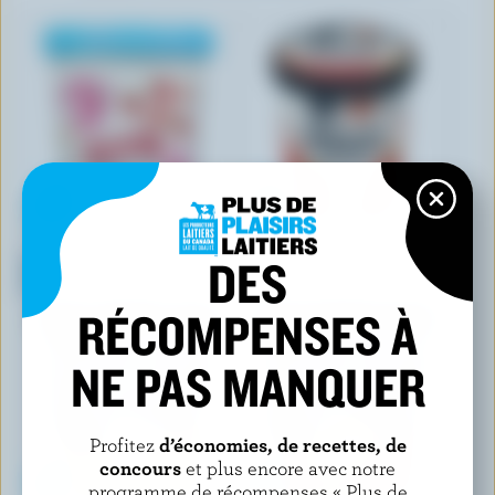
LAMBERT
IÖGO
DES
Yogourt glacé aux fraises et
Yogout glacé tourbillon aux
crème
fraises
RÉCOMPENSES À
NE PAS MANQUER
Profitez
d’économies, de recettes, de
concours
et plus encore avec notre
programme de récompenses « Plus de