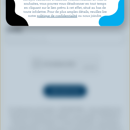
Prénom
souhaitez, vous pouvez vous désabonner en tout temps
en cliquant sur le lien prévu à cet effet, situé au bas de
toute infolettre. Pour de plus amples détails, veuillez lire
notre
politique de confidentialité
ou nous joindre.
Courriel
En cliquant sur le bouton « INSCRIPTION », vous autorisez les
Producteurs laitiers du Canada à vous envoyer l’infolettre à
l’adresse courriel fournie. Si vous le souhaitez, vous pouvez
vous désabonner en tout temps en cliquant sur le lien prévu à