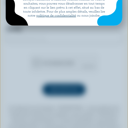
Prénom
souhaitez, vous pouvez vous désabonner en tout temps
en cliquant sur le lien prévu à cet effet, situé au bas de
toute infolettre. Pour de plus amples détails, veuillez lire
notre
politique de confidentialité
ou nous joindre.
Courriel
En cliquant sur le bouton « INSCRIPTION », vous autorisez les
Producteurs laitiers du Canada à vous envoyer l’infolettre à
l’adresse courriel fournie. Si vous le souhaitez, vous pouvez
vous désabonner en tout temps en cliquant sur le lien prévu à