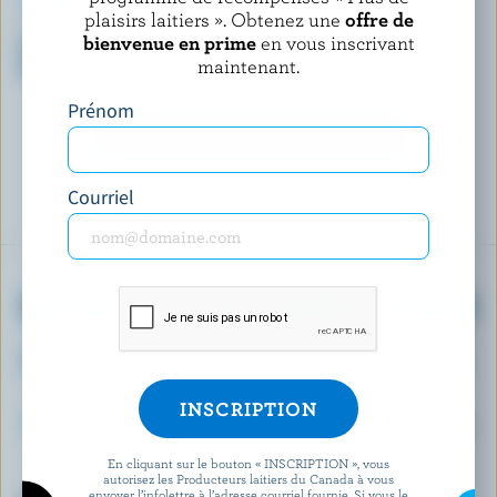
plaisirs laitiers ». Obtenez une
offre de
CHAPMAN'S
CHAPMAN'S
bienvenue en prime
en vous inscrivant
Yogourt glacé chocolat
Yogourt glacé vanille
maintenant.
hollandais
Prénom
DÉCOUVRIR D’AUTRES PRODUITS
Courriel
OBTENEZ PLUS DE PLAISIRS LAITIERS
Inscrivez-vous à notre nouveau programme «
Plus de plaisirs laitiers » pour des offres
exclusives, des recettes, des concours et bien
plus encore.
En cliquant sur le bouton « INSCRIPTION », vous
autorisez les Producteurs laitiers du Canada à vous
envoyer l’infolettre à l’adresse courriel fournie. Si vous le