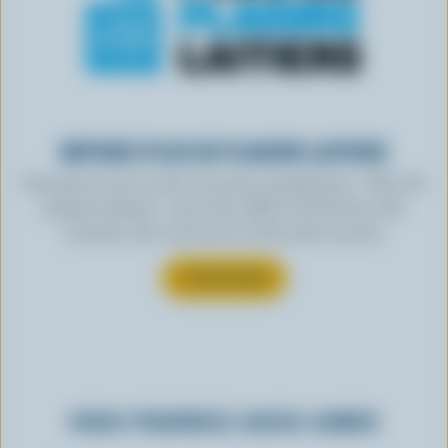
OBTENEZ PLUS DE PLAISIRS LAITIERS
Inscrivez-vous à notre nouveau programme « Plus de
plaisirs laitiers » pour des offres exclusives, des
recettes, des concours et bien plus encore.
S’INSCRIRE
VOUS POURRIEZ AUSSI AIMER