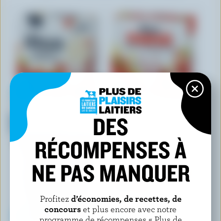
IÖGO
IÖGO NANÖ
DES
Barres de yogourt glacé
Pops au yogourt glacée fraise
gâteau au fromage aux fraises
et banane
RÉCOMPENSES À
NE PAS MANQUER
Profitez
d’économies, de recettes, de
concours
et plus encore avec notre
programme de récompenses « Plus de