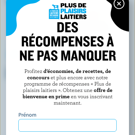
la fraise
DES
RÉCOMPENSES À
NE PAS MANQUER
SANS NOM
LE BEDOUIN
Yogourt brassé vanille bleuet
Labneh
Profitez
d’économies, de recettes, de
fraise framboise 0% M.G.
concours
et plus encore avec notre
programme de récompenses « Plus de
plaisirs laitiers ». Obtenez une
offre de
DÉCOUVRIR D’AUTRES PRODUITS
bienvenue en prime
en vous inscrivant
maintenant.
Prénom