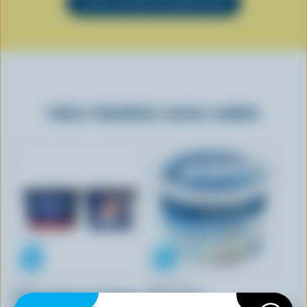
VOIR TOUTES LES RECETTES
VOUS POURRIEZ AUSSI AIMER
OÎKOS
SANDORINI
Yogourt gâteau au fromage à
Yogourt grec