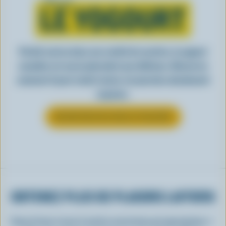
Tout sur
LE YOGOURT
Parfait seul ou dans une variété de recettes, le yogourt
canadien est aussi polyvalent que délicieux. Découvrez
comment il peut rendre toutes vos journées absolument
exquises.
EN SAVOIR PLUS SUR LE YOGOURT
OBTENEZ PLUS DE PLAISIRS LAITIERS
Inscrivez-vous à notre nouveau programme «