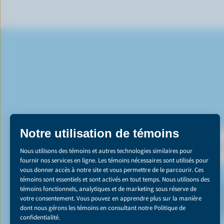
DÉCOUVREZ NOS 
*Le secteur de l
réduction des émis
du carbone ». Co