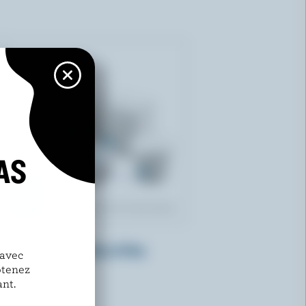
AS
TRIO BAKERY
Börek layers ricotta et Feta
 avec
btenez
nt.