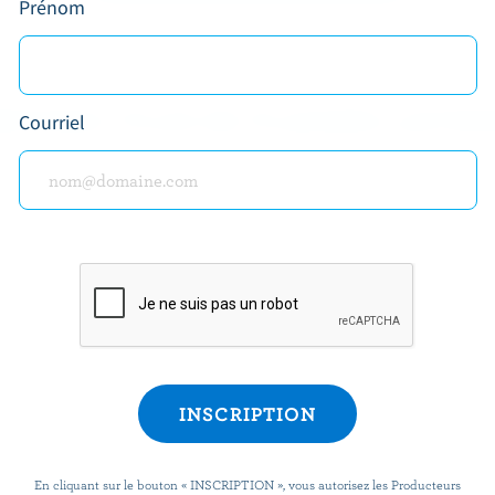
Prénom
BTENEZ PLUS DE PLAISIRS LAITIE
Courriel
rivez-vous à notre nouveau programme « Plus de pla
rs » pour des offres exclusives, des recettes, des c
et bien plus encore.
En cliquant sur le bouton « INSCRIPTION », vous autorisez les Producteurs