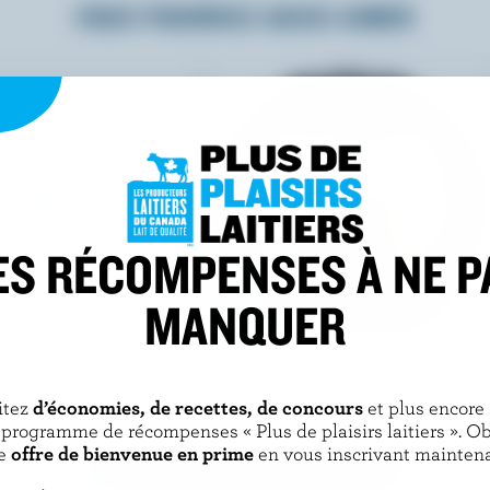
VOUS POURRIEZ AUSSI AIMER
ES RÉCOMPENSES À NE P
MANQUER
ELITE SWEETS
age ultime
Gâteau bacio
itez
d’économies, de recettes, de concours
et plus encore
 programme de récompenses « Plus de plaisirs laitiers ». O
e
offre de bienvenue en prime
en vous inscrivant maintena
DÉCOUVRIR D’AUTRES PRODUITS