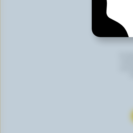
En cli
Canada
vous p
s