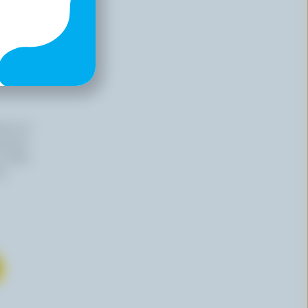
iers du
haitez,
 effet,
re