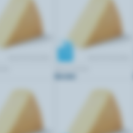
SARA
BELLA CASARA
Burratini