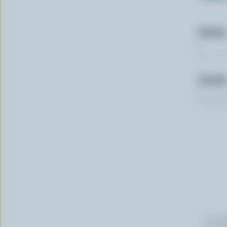
Prénom
Courriel
En cli