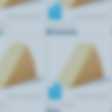
SARA
BELLA CASARA
ne
Mini bocconcini
SARA
BELLA CASARA
Ricotta