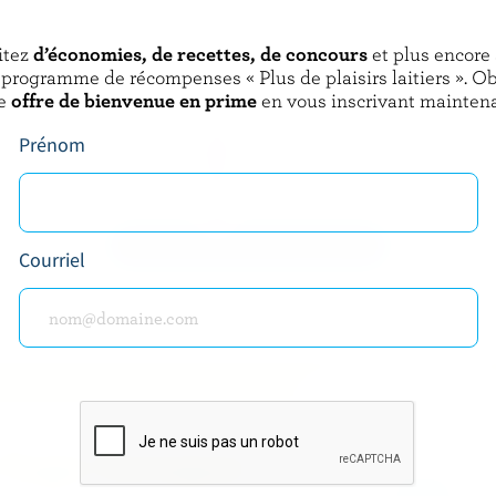
EXPLOREZ D'AUTRES MARQUES
itez
d’économies, de recettes, de concours
et plus encore
 programme de récompenses « Plus de plaisirs laitiers ». O
e
offre de bienvenue en prime
en vous inscrivant maintena
Astro® Vitalité
Prénom
VOIR TOUTES LES MARQUES
Courriel
 logo lorsque