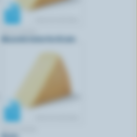
BELLA CASARA
Mozzarella fraîche Fior Di Latte
BELLA CASARA
Ricotta