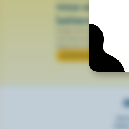
vous achetez 
laitiers
Lorsque vous voyez le logo de la va
vous tenez un produit fabriqué avec
laitiers 100 % canadiens.
EN SAVOIR PLUS SUR LE LOGO
O
Insc
laitie