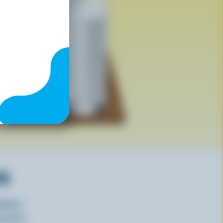
RS
isirs
oncours