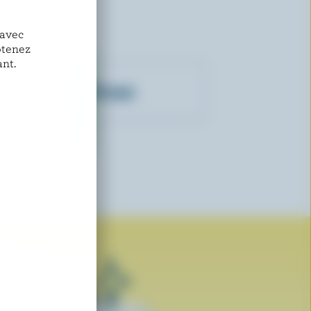
 avec
btenez
nt.
Go Kul Ice Cream