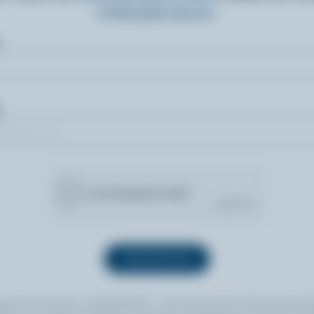
et bien plus encore.
quant sur le bouton « INSCRIPTION », vous autorisez les Producteurs lait