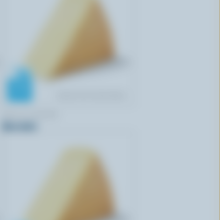
BELLA CASARA
Burratini