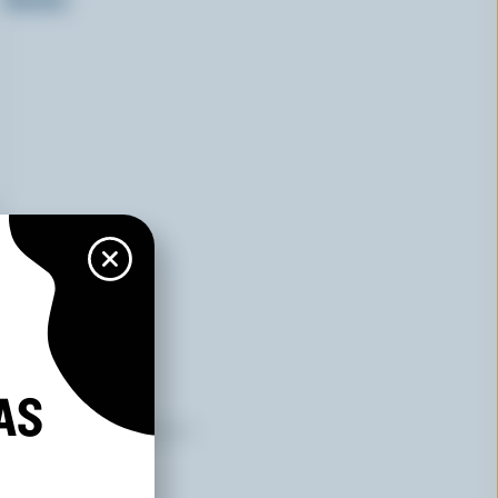
AS
es qui arborent le logo peuvent