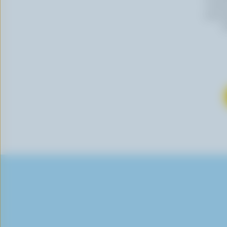
Canada
vous p
s