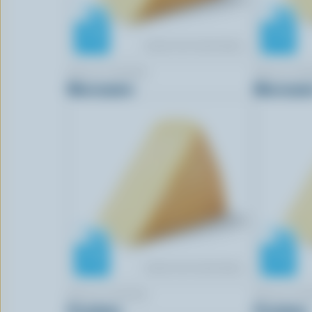
BELLA CASARA
BELLA CA
Mascarpone
Mascarpo
BELLA CASARA
BELLA CA
Provolone
Provolone