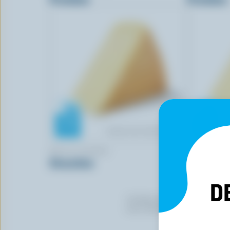
BELLA CASARA
BELLA CA
Stracchino
Stracciate
D
Certaines marques utilisent du lait
avoir choisi de ne pas figurer dans 