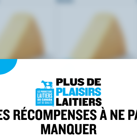
SARA
BELLA CASARA
lla
Stracciatella
ES RÉCOMPENSES À NE P
 100 % canadien, mais n’utilisent pas ce logo de certification. Certaines marqu
MANQUER
ce répertoire. Contactez-les pour plus d’informations.