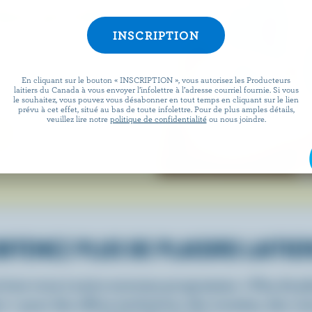
des produits
che bleue, cela signifie que
En cliquant sur le bouton « INSCRIPTION », vous autorisez les Producteurs
laitiers du Canada à vous envoyer l’infolettre à l’adresse courriel fournie. Si vous
 du lait et des ingrédients
le souhaitez, vous pouvez vous désabonner en tout temps en cliquant sur le lien
prévu à cet effet, situé au bas de toute infolettre. Pour de plus amples détails,
veuillez lire notre
politique de confidentialité
ou nous joindre.
BTENEZ PLUS DE PLAISIRS LAITIE
rivez-vous à notre nouveau programme « Plus de pla
rs » pour des offres exclusives, des recettes, des c