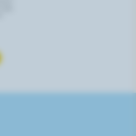
haitez,
 effet,
re