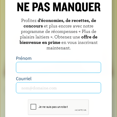
NE PAS MANQUER
Profitez
d’économies, de recettes, de
concours
et plus encore avec notre
programme de récompenses « Plus de
plaisirs laitiers ». Obtenez une
offre de
bienvenue en prime
en vous inscrivant
maintenant.
Prénom
Courriel
Lorsque vous voyez le logo de la vache bleue, cela
signifie que vous tenez un produit fabriqué avec du lait
et des ingrédients laitiers 100 % canadiens.
EN SAVOIR PLUS SUR LE LOGO