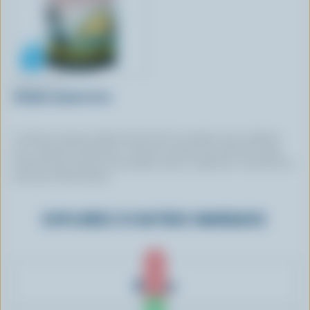
ENERCHEEZ
Cheddar piments forts
Certaines marques utilisent du lait 100 % canadien, mais n’utilisent
pas ce logo de certification. Certaines marques qui arborent le logo
peuvent avoir choisi de ne pas figurer dans ce répertoire. Contactez-les
pour plus d’informations.
EXPLOREZ D'AUTRES MARQUES
Danino