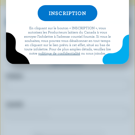
OBTENEZ PLUS DE PLAISIRS LAITIERS
En cliquant sur le bouton « INSCRIPTION », vous
autorisez les Producteurs laitiers du Canada à vous
Inscrivez-vous à notre nouveau programme «
envoyer l’infolettre à l’adresse courriel fournie. Si vous le
souhaitez, vous pouvez vous désabonner en tout temps
Plus de plaisirs laitiers » pour des offres
en cliquant sur le lien prévu à cet effet, situé au bas de
toute infolettre. Pour de plus amples détails, veuillez lire
exclusives, des recettes, des concours et bien
notre
politique de confidentialité
ou nous joindre.
plus encore.
Prénom
Courriel