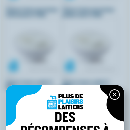
IÖGO
IÖGO
Yogourt à boire sans lactose
Yogourt à boire sans lactose
fraise banane 1% M.G.
pomme-raisin 1% M.G.
IÖGO
IÖGO
Yogourt à boire vanille 1%
Yogourt à boire vanille 1%
M.G.
M.G.
DES