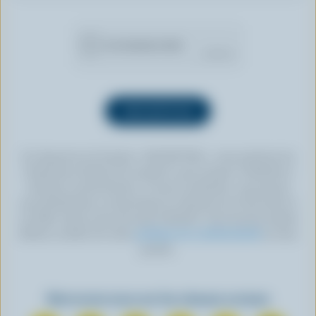
En cliquant sur le bouton « INSCRIPTION », vous autorisez les
Producteurs laitiers du Canada à vous envoyer l’infolettre à
l’adresse courriel fournie. Si vous le souhaitez, vous pouvez
vous désabonner en tout temps en cliquant sur le lien prévu à
cet effet, situé au bas de toute infolettre. Pour de plus amples
détails, veuillez lire notre
politique de confidentialité
ou nous
joindre.
Retrouvez-nous sur les réseaux sociaux