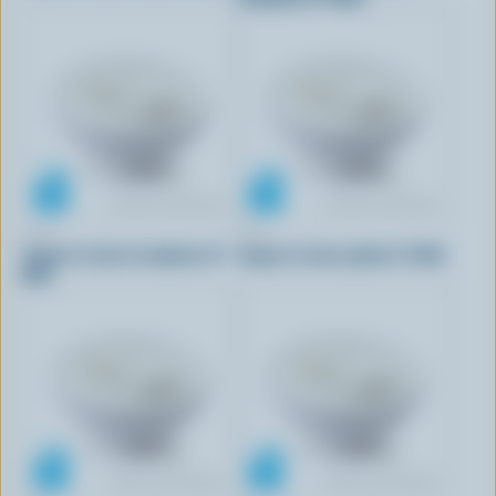
IÖGO
IÖGO
Yogourt à boire framboise 1%
Yogourt à boire pêche 1% M.G.
M.G.