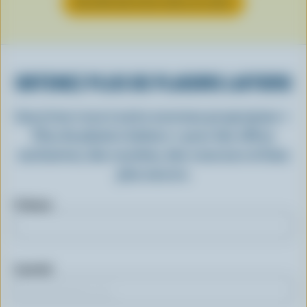
EN SAVOIR PLUS SUR LE LOGO
OBTENEZ PLUS DE PLAISIRS LAITIERS
Inscrivez-vous à notre nouveau programme «
Plus de plaisirs laitiers » pour des offres
exclusives, des recettes, des concours et bien
plus encore.
Prénom
Courriel