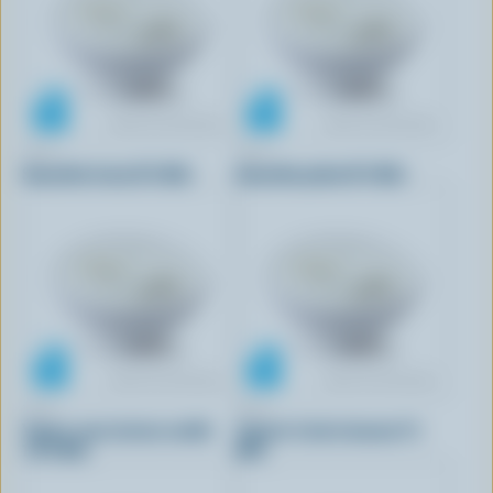
IÖGO
IÖGO
Smoothie fraise 0% M.G.
Smoothie pêche 0% M.G.
IÖGO
IÖGO
Yogour sans lactose vanille
Yogourt à boire banane 1%
1.5% M.G.
M.G.