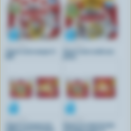
IÖGO NANÖ
IÖGO NANÖ
Yogourt à boire mangue 1%
Yogourt à boire vanille sans
M.G.
lactose
IÖGO NANÖ
IÖGO NANÖ
Yogourt à la banane avec
Yogourt à la crème d'orange
bulles à saveur de mangue
avec bulles à saveur de