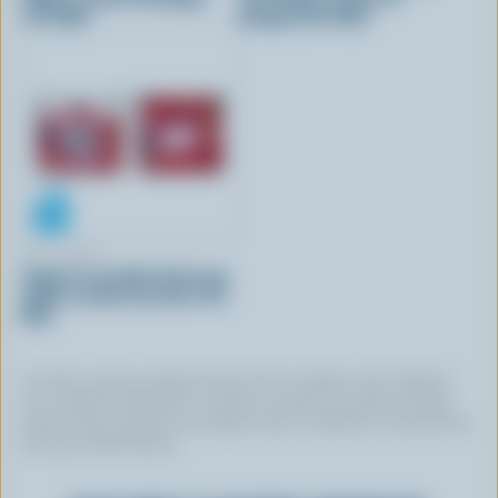
1.5% M.G.
mangue 0.8% M.G.
IÖGO NANÖ
Yogourt aux petits fruits avec
bulles à saveur de fraise 1.5%
M.G.
Certaines marques utilisent du lait 100 % canadien, mais n’utilisent
pas ce logo de certification. Certaines marques qui arborent le logo
peuvent avoir choisi de ne pas figurer dans ce répertoire. Contactez-les
pour plus d’informations.