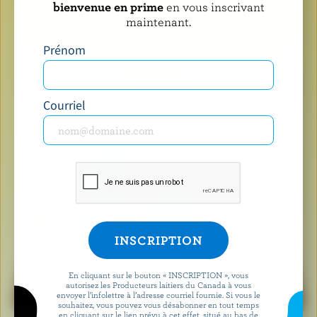
bienvenue en prime
en vous inscrivant
Recherchez le logo lorsque
maintenant.
vous achetez des produits
Prénom
laitiers
Courriel
En cliquant sur le bouton « INSCRIPTION », vous
autorisez les Producteurs laitiers du Canada à vous
envoyer l’infolettre à l’adresse courriel fournie. Si vous le
souhaitez, vous pouvez vous désabonner en tout temps
en cliquant sur le lien prévu à cet effet, situé au bas de