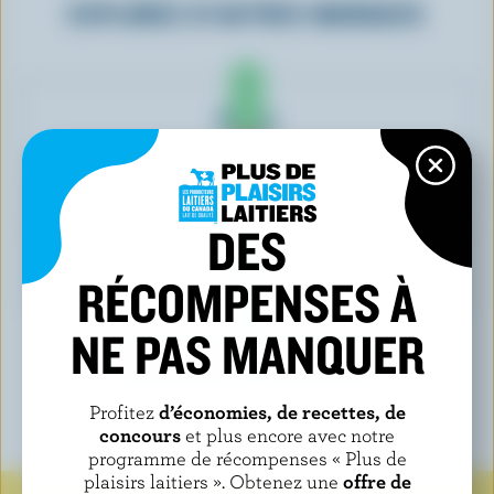
EXPLOREZ D'AUTRES MARQUES
Coppa
Saugeen Country
DES
Demetres
RÉCOMPENSES À
NE PAS MANQUER
VOIR TOUTES LES MARQUES
Profitez
d’économies, de recettes, de
concours
et plus encore avec notre
programme de récompenses « Plus de
plaisirs laitiers ». Obtenez une
offre de