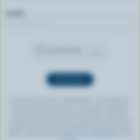
Courriel
En cliquant sur le bouton « INSCRIPTION », vous autorisez les
Producteurs laitiers du Canada à vous envoyer l’infolettre à
l’adresse courriel fournie. Si vous le souhaitez, vous pouvez
vous désabonner en tout temps en cliquant sur le lien prévu à
cet effet, situé au bas de toute infolettre. Pour de plus amples
détails, veuillez lire notre
politique de confidentialité
ou nous