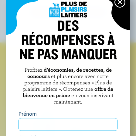
VOIR TOUTES LES MARQUES
DES
RÉCOMPENSES À
NE PAS MANQUER
Recherchez le logo lorsque
vous achetez des produits
Profitez
d’économies, de recettes, de
concours
et plus encore avec notre
laitiers
programme de récompenses « Plus de
plaisirs laitiers ». Obtenez une
offre de
bienvenue en prime
en vous inscrivant
maintenant.
Prénom