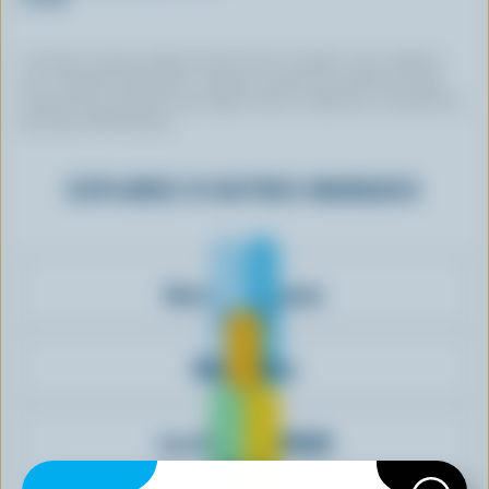
Certaines marques utilisent du lait 100 % canadien, mais n’utilisent
pas ce logo de certification. Certaines marques qui arborent le logo
peuvent avoir choisi de ne pas figurer dans ce répertoire. Contactez-les
pour plus d’informations.
EXPLOREZ D'AUTRES MARQUES
Harmony Organic
Minigo Duo
Les Aliments M&M