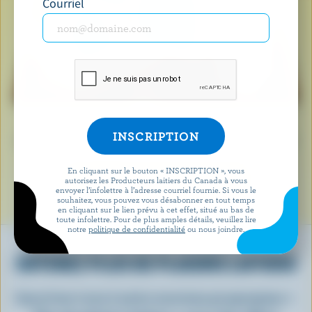
Courriel
Lorsque vous voyez le logo de la vache bleue, cela
signifie que vous tenez un produit fabriqué avec du lait
et des ingrédients laitiers 100 % canadiens.
En cliquant sur le bouton « INSCRIPTION », vous
autorisez les Producteurs laitiers du Canada à vous
EN SAVOIR PLUS SUR LE LOGO
envoyer l’infolettre à l’adresse courriel fournie. Si vous le
souhaitez, vous pouvez vous désabonner en tout temps
en cliquant sur le lien prévu à cet effet, situé au bas de
toute infolettre. Pour de plus amples détails, veuillez lire
notre
politique de confidentialité
ou nous joindre.
OBTENEZ PLUS DE PLAISIRS LAITIERS
Inscrivez-vous à notre nouveau programme «