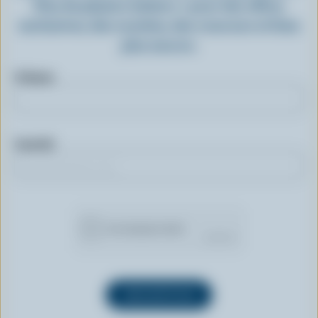
Plus de plaisirs laitiers » pour des offres
exclusives, des recettes, des concours et bien
plus encore.
Prénom
Courriel