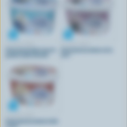
LA VRAIE CRÈME
LA VRAIE CRÈME
Crème glacée légère haut de
Crème glacée premium cerise
gamme vanille naturelle
noire
LA VRAIE CRÈME
Crème glacée premium érable
et noix