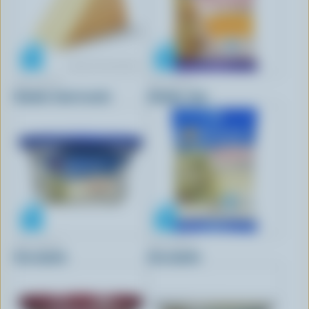
TRE STELLE
TRE STELLE
Cheddar fumé tranché
Cheddar râpé
TRE STELLE
TRE STELLE
Feta émietté
Feta émietté