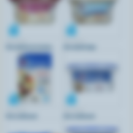
TRE STELLE
TRE STELLE
Feta émietté ail et herbes
Feta émietté léger
TRE STELLE
TRE STELLE
Feta traditionnel
Feta traditionnel