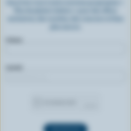
Inscrivez-vous à notre nouveau programme «
Plus de plaisirs laitiers » pour des offres
exclusives, des recettes, des concours et bien
plus encore.
Prénom
Courriel