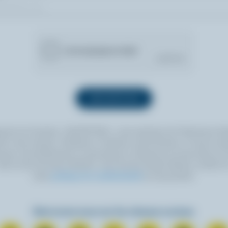
quant sur le bouton « INSCRIPTION », vous autorisez les Producteurs lait
 à vous envoyer l’infolettre à l’adresse courriel fournie. Si vous le sou
ouvez vous désabonner en tout temps en cliquant sur le lien prévu à cet
itué au bas de toute infolettre. Pour de plus amples détails, veuillez li
notre
politique de confidentialité
ou nous joindre.
Retrouvez-nous sur les réseaux sociaux