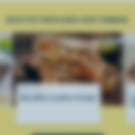
RECETTES POPULAIRES AVEC FROMAGE
RECETTE
R
Quesadillas au poulet et fromage
C
f
Pr