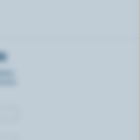
RS
isirs
oncours