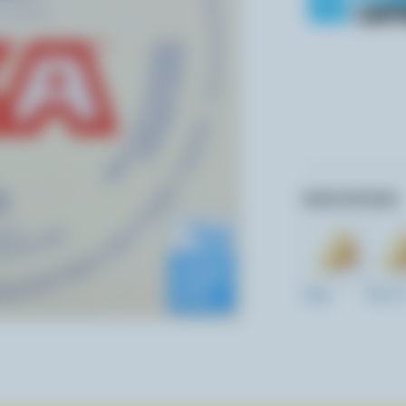
Autres formats:
450g
RW / P