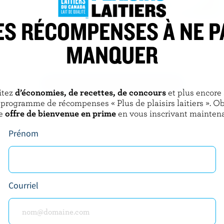
ES RÉCOMPENSES À NE P
OAK CHEESE
BOURSIN
ines de moutarde
Fromage frais échalote et
MANQUER
ciboulette
DÉCOUVRIR D’AUTRES PRODUITS
itez
d’économies, de recettes, de concours
et plus encore
 programme de récompenses « Plus de plaisirs laitiers ». O
e
offre de bienvenue en prime
en vous inscrivant maintena
Prénom
Courriel