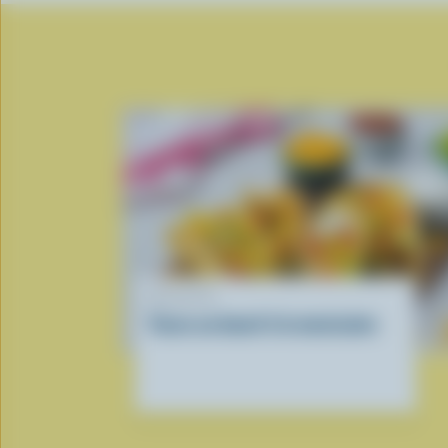
RECETTE
Tacos au boeuf à la mexicaine