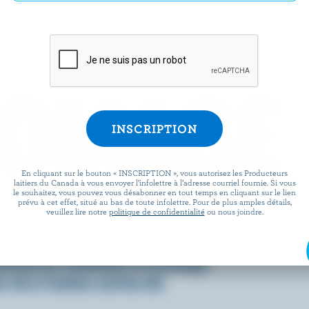
ROMAGE
En cliquant sur le bouton « INSCRIPTION », vous autorisez les Producteurs
laitiers du Canada à vous envoyer l’infolettre à l’adresse courriel fournie. Si vous
le souhaitez, vous pouvez vous désabonner en tout temps en cliquant sur le lien
prévu à cet effet, situé au bas de toute infolettre. Pour de plus amples détails,
veuillez lire notre
politique de confidentialité
ou nous joindre.
 facile que de préparer des
x lorsqu’ils sont agrémentés
écouvrez comment le fromage
 vie à toutes sortes de