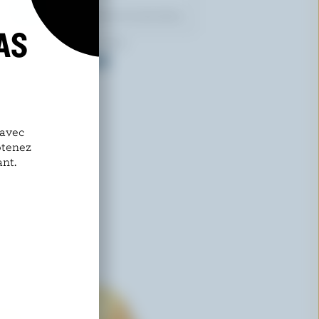
AS
KIRKLAND SIGNATURE
Cheddar fort coloré
 avec
btenez
nt.