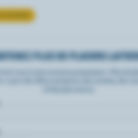
UR LE FROMAGE
BTENEZ PLUS DE PLAISIRS LAITIE
rivez-vous à notre nouveau programme « Plus de pla
rs » pour des offres exclusives, des recettes, des c
et bien plus encore.