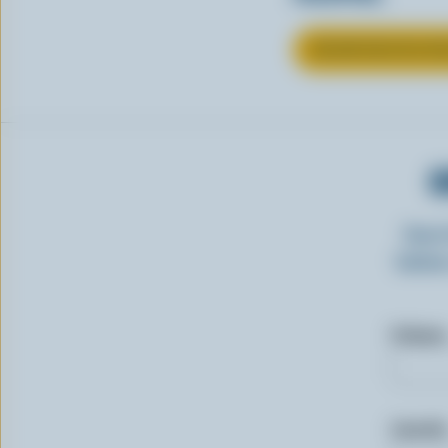
EN SAVOIR PLUS S
O
Insc
laitie
Prénom
Courriel