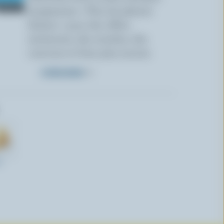
programme « Plus de plaisirs
laitiers » pour des offres
exclusives, des recettes, des
concours et bien plus encore.
S’INSCRIRE
V