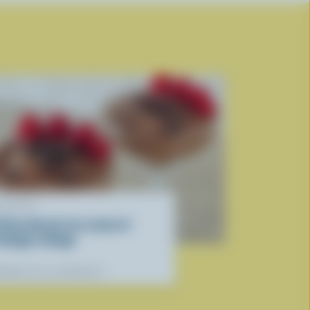
ECETTE
rème dessert au cacao et
romage cottage
éférées de nos diététistes