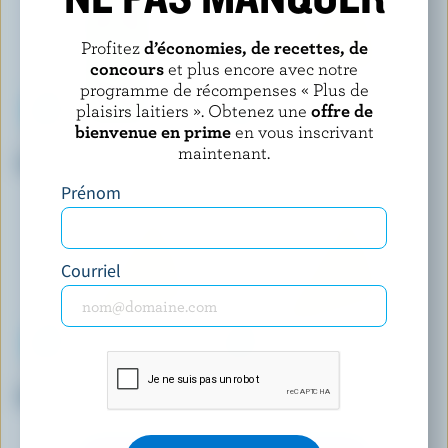
Profitez
d’économies, de recettes, de
concours
et plus encore avec notre
programme de récompenses « Plus de
plaisirs laitiers ». Obtenez une
offre de
bienvenue en prime
en vous inscrivant
FOUNDERS & FARMERS
MOUNTAINOAK CHEESE
maintenant.
Parmesan râpé
Gouda oignon grillé
Prénom
Courriel
CASTELLO
BELLA CASARA
Gorgonzola fumé
Burratini